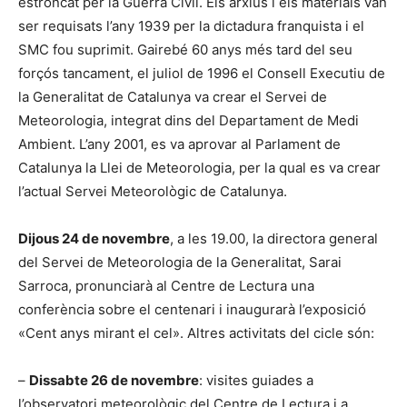
estroncat per la Guerra Civil. Els arxius i els materials van
ser requisats l’any 1939 per la dictadura franquista i el
SMC fou suprimit. Gairebé 60 anys més tard del seu
forçós tancament, el juliol de 1996 el Consell Executiu de
la Generalitat de Catalunya va crear el Servei de
Meteorologia, integrat dins del Departament de Medi
Ambient. L’any 2001, es va aprovar al Parlament de
Catalunya la Llei de Meteorologia, per la qual es va crear
l’actual Servei Meteorològic de Catalunya.
Dijous 24 de novembre
, a les 19.00, la directora general
del Servei de Meteorologia de la Generalitat, Sarai
Sarroca, pronunciarà al Centre de Lectura una
conferència sobre el centenari i inaugurarà l’exposició
«Cent anys mirant el cel». Altres activitats del cicle són:
–
Dissabte 26 de novembre
: visites guiades a
l’observatori meteorològic del Centre de Lectura i a