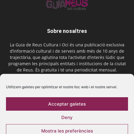
Sobre nosaltres
La Guia de Reus Cultura i Oci és una publicació exclusiva
d’informació cultural i de serveis amb més de 10 anys de
trajectòria, que aglutina tota l’activitat d’interès lúdic que
programen les principals entitats i institucions de la ciutat
de Reus. És gratuïta i té una periodicitat mensual.
Contactar-nos:
comercial@laguiadereus.com
Utilitzem galetes per optimitzar el nostre lloc web i el nostre servei.
Acceptar galetes
Segueix-nos
Deny
Mostra les preferències