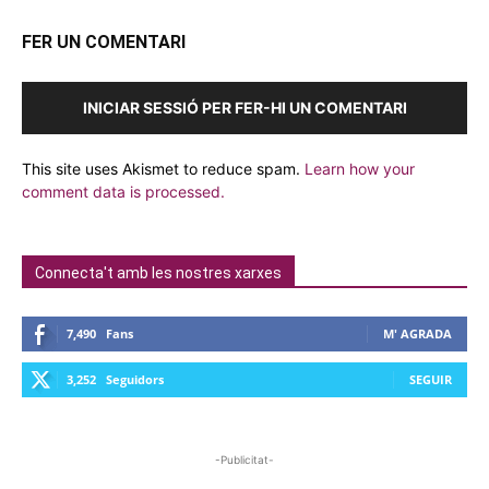
FER UN COMENTARI
INICIAR SESSIÓ PER FER-HI UN COMENTARI
This site uses Akismet to reduce spam.
Learn how your
comment data is processed.
Connecta't amb les nostres xarxes
7,490
Fans
M' AGRADA
3,252
Seguidors
SEGUIR
-Publicitat-