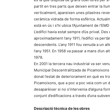
partit en tres parts que deixen entrar la llu
verticalment, apareixen unes pilastres re
ceràmica vidrada de forma esfèrica. Actualmen
està en ús i s’hi ubica l’Ajuntament de l’EM
L’edifici havia estat sempre d’ús privat. Des 
aproximadament l’any 1911, l’edifici va pertà
descendents. L’any 1911 fou venuda a un alt
l’any 1951. En 1958 va passar a mans d’un al
1978.
En 2001 la tercera nau industrial va ser venu
Municipal Descentralitzada de Picamoixons v
donat l’estat de deteriorament en què es trob
Picamoixons, que a poc a poc veia com un d
desaparèixer si no s’intervenia d’alguna fo
conjunt d’edificacions a través d’una subven
Descripció tècnica de les obres