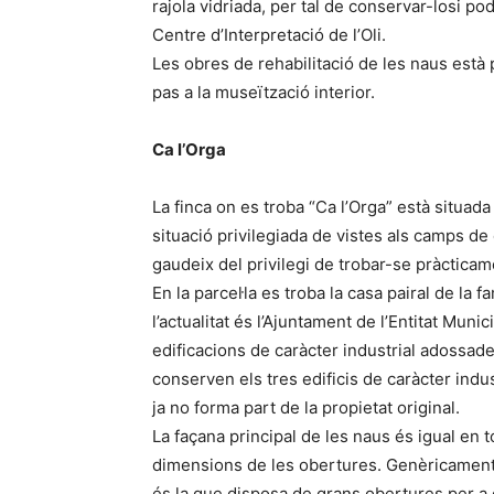
rajola vidriada, per tal de conservar-losi po
Centre d’Interpretació de l’Oli.
Les obres de rehabilitació de les naus està 
pas a la museïtzació interior.
Ca l’Orga
La finca on es troba “Ca l’Orga” està situada
situació privilegiada de vistes als camps de
gaudeix del privilegi de trobar-se pràcticam
En la parcel·la es troba la casa pairal de la 
l’actualitat és l’Ajuntament de l’Entitat Muni
edificacions de caràcter industrial adossades 
conserven els tres edificis de caràcter indus
ja no forma part de la propietat original.
La façana principal de les naus és igual en t
dimensions de les obertures. Genèricament 
és la que disposa de grans obertures per a d