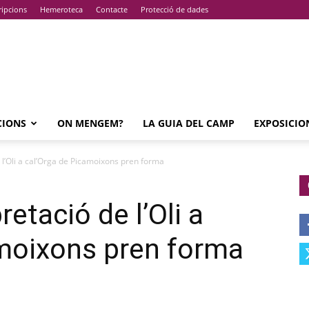
ripcions
Hemeroteca
Contacte
Protecció de dades
CIONS
ON MENGEM?
LA GUIA DEL CAMP
EXPOSICIO
e l’Oli a cal’Orga de Picamoixons pren forma
retació de l’Oli a
amoixons pren forma