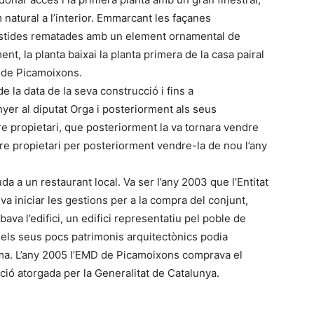
m natural a l’interior. Emmarcant les façanes
vestides rematades amb un element ornamental de
t, la planta baixai la planta primera de la casa pairal
D de Picamoixons.
de la data de la seva construcció i fins a
nyer al diputat Orga i posteriorment als seus
re propietari, que posteriorment la va tornara vendre
tre propietari per posteriorment vendre-la de nou l’any
da a un restaurant local. Va ser l’any 2003 que l’Entitat
a iniciar les gestions per a la compra del conjunt,
ava l’edifici, un edifici representatiu pel poble de
els seus pocs patrimonis arquitectònics podia
rma. L’any 2005 l’EMD de Picamoixons comprava el
ció atorgada per la Generalitat de Catalunya.