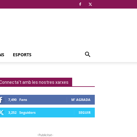
NS
ESPORTS
Connecta't amb les nostres xarxes
7,490
Fans
M' AGRADA
3,252
Seguidors
SEGUIR
-Publicitat-