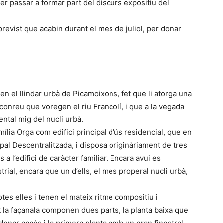
der passar a formar part del discurs expositiu del
previst que acabin durant el mes de juliol, per donar
 en el llindar urbà de Picamoixons, fet que li atorga una
 conreu que voregen el riu Francolí, i que a la vegada
ental mig del nucli urbà.
família Orga com edifici principal d’ús residencial, que en
cipal Descentralitzada, i disposa originàriament de tres
a l’edifici de caràcter familiar. Encara avui es
trial, encara que un d’ells, el més properal nucli urbà,
otes elles i tenen el mateix ritme compositiu i
la façanala componen dues parts, la planta baixa que
onar accés i la primera planta amb un gran finestral,