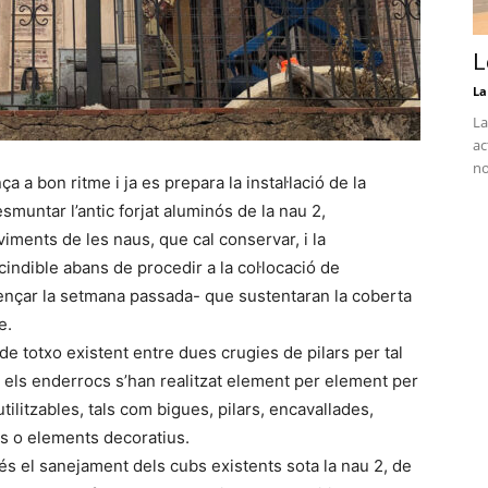
L
La
La
ac
no
a a bon ritme i ja es prepara la instal·lació de la
muntar l’antic forjat aluminós de la nau 2,
viments de les naus, que cal conservar, i la
indible abans de procedir a la col·locació de
mençar la setmana passada- que sustentaran la coberta
e.
de totxo existent entre dues crugies de pilars per tal
s els enderrocs s’han realitzat element per element per
tilitzables, tals com bigues, pilars, encavallades,
ls o elements decoratius.
és el sanejament dels cubs existents sota la nau 2, de