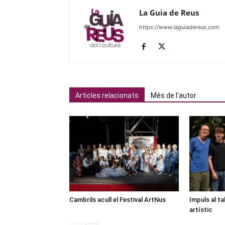
La Guia de Reus
https://www.laguiadereus.com
Articles relacionats
Més de l'autor
Cambrils acull el Festival ArtNus
Impuls al ta
artístic