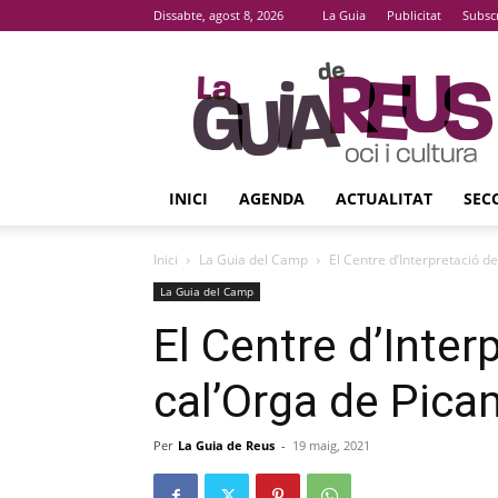
Dissabte, agost 8, 2026
La Guia
Publicitat
Subsc
La
Guia
De
Reus
INICI
AGENDA
ACTUALITAT
SEC
Inici
La Guia del Camp
El Centre d’Interpretació d
La Guia del Camp
El Centre d’Interp
cal’Orga de Pic
Per
La Guia de Reus
-
19 maig, 2021