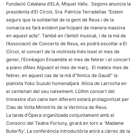
Fundació Catalana d’ELA, Miquel Valls. Segons anuncia la
presidenta d’El Círcol, Sra. Patrícia Terradellas “Estem
segurs que la solidaritat de la gent de Reus i de la
comarca es farà evident participant de manera massiva
en aquest acte”. També en l‘àmbit musical, i de la mà de
l’Associació de Concerts de Reus, es podrà escoltar a El
Círcol, el concert de la violinista Inés Issel el mes de
gener, l’Ennèagon Ensamble el mes de febrer i el concert
a piano d’Àlex Alguacil el mes de març. El mateix mes de
febrer, en aquest cas de la mà d’”Amics de Gaudí” la
pianista Yoko Suzuki homenatjarà Alícia de Larrocha en
el centenari del seu naixement. L’últim concert del
trimestre d’un caire ben diferent estarà protagonitzat per
Clau de Volta Ministrils de la Verònica de Reus.
La tarda d’Òpera organitzada conjuntament amb el
Consorci del Teatre Fortuny, girarà en torn a ‘Madame
Buterfly’. La conferència introductòria anirà a càrrec de la