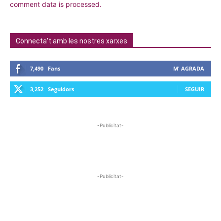
comment data is processed.
Connecta't amb les nostres xarxes
7,490
Fans
M' AGRADA
3,252
Seguidors
SEGUIR
-Publicitat-
-Publicitat-