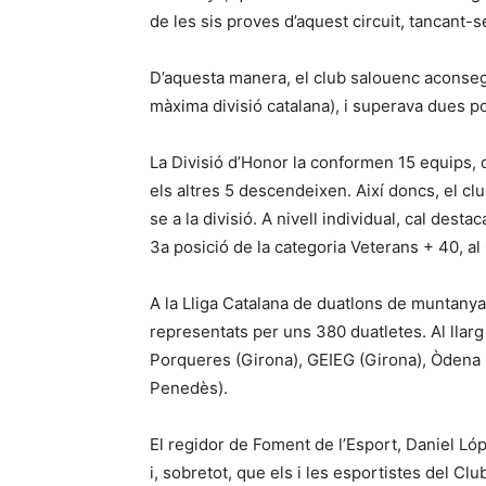
de les sis proves d’aquest circuit, tancant-se, 
D’aquesta manera, el club salouenc aconsegui
màxima divisió catalana), i superava dues pos
La Divisió d’Honor la conformen 15 equips, d
els altres 5 descendeixen. Així doncs, el clu
se a la divisió. A nivell individual, cal dest
3a posició de la categoria Veterans + 40, a
A la Lliga Catalana de duatlons de muntanya
representats per uns 380 duatletes. Al llar
Porqueres (Girona), GEIEG (Girona), Òdena (I
Penedès).
El regidor de Foment de l’Esport, Daniel Ló
i, sobretot, que els i les esportistes del Cl