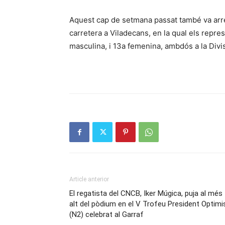
Aquest cap de setmana passat també va arren
carretera a Viladecans, en la qual els repres
masculina, i 13a femenina, ambdós a la Divi
Article anterior
El regatista del CNCB, Iker Múgica, puja al més
alt del pòdium en el V Trofeu President Optimi
(N2) celebrat al Garraf