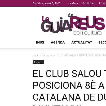
Dissabte, agost 8, 2026
La Guia
Publicitat
Subsc
La
Guia
De
Reus
INICI
AGENDA
ACTUALITAT
SEC
Inici
Esports
EL CLUB SALOU TRIATLÓ SE POSICION
Esports
EL CLUB SALOU 
POSICIONA 8È A
CATALANA DE D