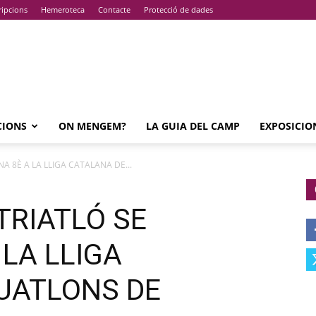
ripcions
Hemeroteca
Contacte
Protecció de dades
CIONS
ON MENGEM?
LA GUIA DEL CAMP
EXPOSICIO
A 8È A LA LLIGA CATALANA DE...
TRIATLÓ SE
 LA LLIGA
UATLONS DE