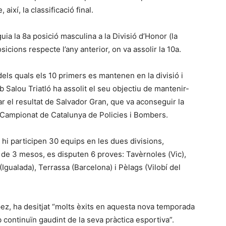
així, la classificació final.
a la 8a posició masculina a la Divisió d’Honor (la
icions respecte l’any anterior, on va assolir la 10a.
els quals els 10 primers es mantenen en la divisió i
b Salou Triatló ha assolit el seu objectiu de mantenir-
acar el resultat de Salvador Gran, que va aconseguir la
l Campionat de Catalunya de Policies i Bombers.
 hi participen 30 equips en les dues divisions,
g de 3 mesos, es disputen 6 proves: Tavèrnoles (Vic),
gualada), Terrassa (Barcelona) i Pèlags (Vilobí del
pez, ha desitjat “molts èxits en aquesta nova temporada
ub continuïn gaudint de la seva pràctica esportiva”.