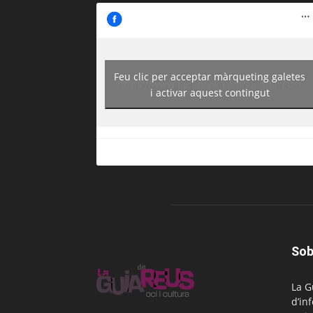
Feu clic per acceptar màrqueting galetes
https://www.facebook.com/guiadereus/
i activar aquest contingut
Sob
La G
d’in