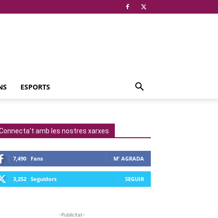
NS
ESPORTS
Connecta't amb les nostres xarxes
7,490
Fans
M' AGRADA
3,252
Seguidors
SEGUIR
-Publicitat-