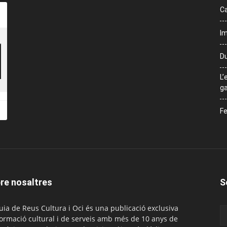
Ca
Im
Du
L’
ga
Fe
re nosaltres
S
uia de Reus Cultura i Oci és una publicació exclusiva
formació cultural i de serveis amb més de 10 anys de