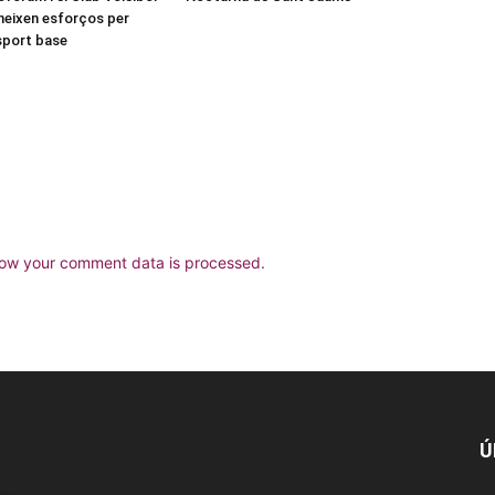
neixen esforços per
esport base
ow your comment data is processed.
Ú