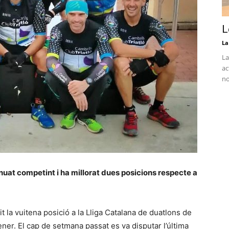
L
La
La
ac
no
inuat competint i ha millorat dues posicions respecte a
t la vuitena posició a la Lliga Catalana de duatlons de
er. El cap de setmana passat es va disputar l’última