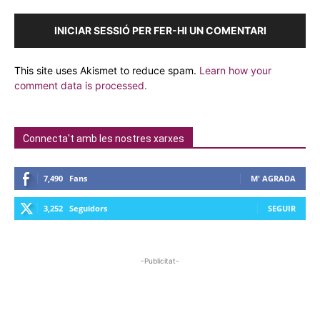
INICIAR SESSIÓ PER FER-HI UN COMENTARI
This site uses Akismet to reduce spam.
Learn how your
comment data is processed.
Connecta't amb les nostres xarxes
7,490
Fans
M' AGRADA
3,252
Seguidors
SEGUIR
-Publicitat-