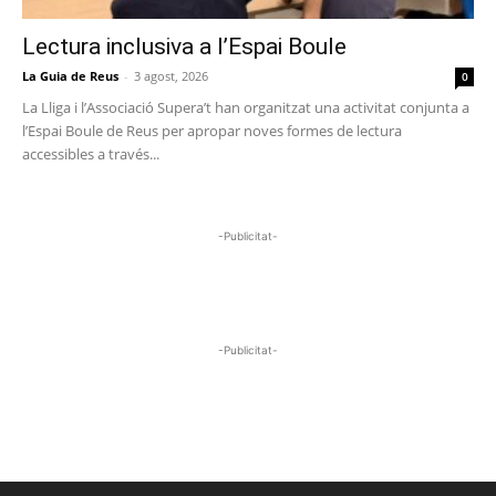
Lectura inclusiva a l’Espai Boule
La Guia de Reus
-
3 agost, 2026
0
La Lliga i l’Associació Supera’t han organitzat una activitat conjunta a
l’Espai Boule de Reus per apropar noves formes de lectura
accessibles a través...
-Publicitat-
-Publicitat-