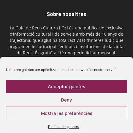
Sobre nosaltres
La Guia de Reus Cultura i Oci és una publicació exclusiva
d’informació cultural i de serveis amb més de 10 anys de
trajectòria, que aglutina tota l’activitat d’interès lúdic que
programen les principals entitats i institucions de la ciutat
de Reus. És gratuïta i té una periodicitat mensual.
Contactar-nos:
comercial@laguiadereus.com
Utilitzem galetes per optimitzar el nostre lloc web i el nostre servei.
Acceptar galetes
Segueix-nos
Deny
Mostra les preferències
Política de galetes
© 2016 La Guia de Reus | Creada per Be Marketing