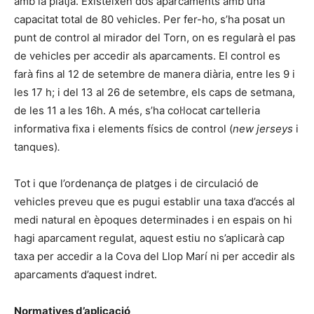
amb la platja. Existeixen dos aparcaments amb una
capacitat total de 80 vehicles. Per fer-ho, s’ha posat un
punt de control al mirador del Torn, on es regularà el pas
de vehicles per accedir als aparcaments. El control es
farà fins al 12 de setembre de manera diària, entre les 9 i
les 17 h; i del 13 al 26 de setembre, els caps de setmana,
de les 11 a les 16h. A més, s’ha col·locat cartelleria
informativa fixa i elements físics de control (
new jerseys
i
tanques)
.
Tot i que l’ordenança de platges i de circulació de
vehicles preveu que es pugui establir una taxa d’accés al
medi natural en èpoques determinades i en espais on hi
hagi aparcament regulat, aquest estiu no s’aplicarà cap
taxa per accedir a la Cova del Llop Marí ni per accedir als
aparcaments d’aquest indret.
Normatives d’aplicació