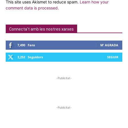
This site uses Akismet to reduce spam.
Learn how your
comment data is processed.
Connecta't amb les nostres xarxes
7,490
Fans
M' AGRADA
3,252
Seguidors
SEGUIR
-Publicitat-
-Publicitat-