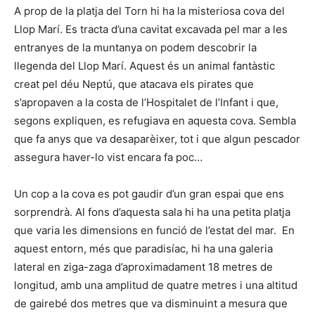
A prop de la platja del Torn hi ha la misteriosa cova del
Llop Marí. Es tracta d’una cavitat excavada pel mar a les
entranyes de la muntanya on podem descobrir la
llegenda del Llop Marí. Aquest és un animal fantàstic
creat pel déu Neptú, que atacava els pirates que
s’apropaven a la costa de l’Hospitalet de l’Infant i que,
segons expliquen, es refugiava en aquesta cova. Sembla
que fa anys que va desaparèixer, tot i que algun pescador
assegura haver-lo vist encara fa poc…
Un cop a la cova es pot gaudir d’un gran espai que ens
sorprendrà. Al fons d’aquesta sala hi ha una petita platja
que varia les dimensions en funció de l’estat del mar. En
aquest entorn, més que paradisíac, hi ha una galeria
lateral en ziga-zaga d’aproximadament 18 metres de
longitud, amb una amplitud de quatre metres i una altitud
de gairebé dos metres que va disminuint a mesura que