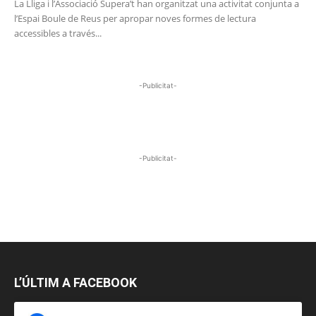
La Lliga i l’Associació Supera’t han organitzat una activitat conjunta a
l’Espai Boule de Reus per apropar noves formes de lectura
accessibles a través...
-Publicitat-
-Publicitat-
L’ÚLTIM A FACEBOOK