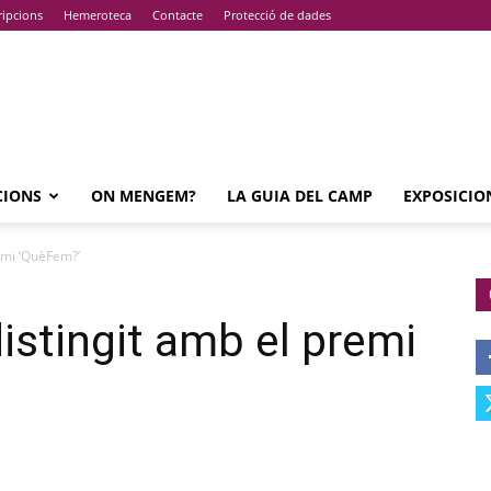
ripcions
Hemeroteca
Contacte
Protecció de dades
CIONS
ON MENGEM?
LA GUIA DEL CAMP
EXPOSICIO
emi ‘QuèFem?’
istingit amb el premi