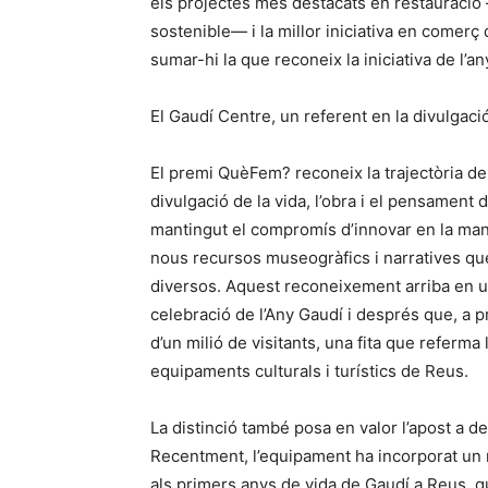
els projectes més destacats en restauració
sostenible— i la millor iniciativa en comerç 
sumar-hi la que reconeix la iniciativa de l’a
El Gaudí Centre, un referent en la divulgaci
El premi QuèFem? reconeix la trajectòria d
divulgació de la vida, l’obra i el pensament 
mantingut el compromís d’innovar en la maner
nous recursos museogràfics i narratives q
diversos. Aquest reconeixement arriba en u
celebració de l’Any Gaudí i després que, a pr
d’un milió de visitants, una fita que referma
equipaments culturals i turístics de Reus.
La distinció també posa en valor l’apost a de
Recentment, l’equipament ha incorporat un n
als primers anys de vida de Gaudí a Reus, q