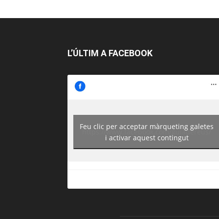
L’ÚLTIM A FACEBOOK
Feu clic per acceptar màrqueting galetes
https://www.facebook.com/guiadereus/
i activar aquest contingut