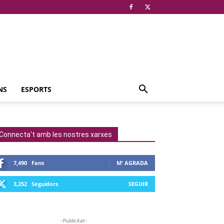
NS
ESPORTS
Connecta't amb les nostres xarxes
7,490
Fans
M' AGRADA
3,252
Seguidors
SEGUIR
-Publicitat-