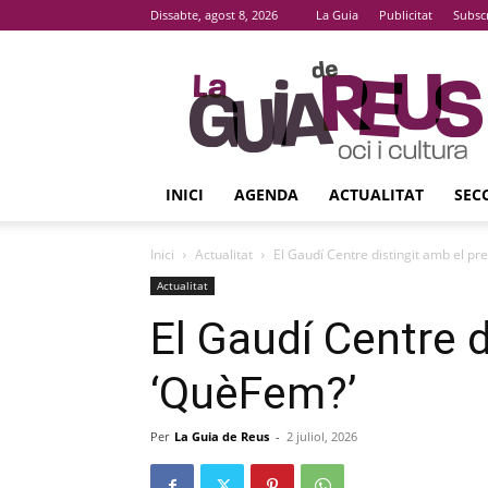
Dissabte, agost 8, 2026
La Guia
Publicitat
Subsc
La
Guia
De
Reus
INICI
AGENDA
ACTUALITAT
SEC
Inici
Actualitat
El Gaudí Centre distingit amb el pr
Actualitat
El Gaudí Centre d
‘QuèFem?’
Per
La Guia de Reus
-
2 juliol, 2026