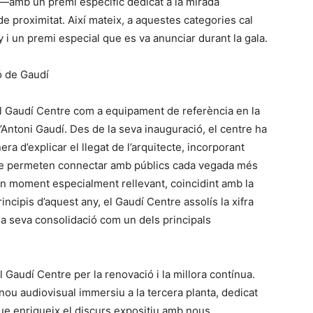
 —amb un premi específic dedicat a la mirada
de proximitat. Així mateix, a aquestes categories cal
ny i un premi especial que es va anunciar durant la gala.
ó de Gaudí
el Gaudí Centre com a equipament de referència en la
d’Antoni Gaudí. Des de la seva inauguració, el centre ha
a d’explicar el llegat de l’arquitecte, incorporant
ue permeten connectar amb públics cada vegada més
n moment especialment rellevant, coincidint amb la
incipis d’aquest any, el Gaudí Centre assolís la xifra
 la seva consolidació com un dels principals
l Gaudí Centre per la renovació i la millora contínua.
ou audiovisual immersiu a la tercera planta, dedicat
ue enriqueix el discurs expositiu amb nous