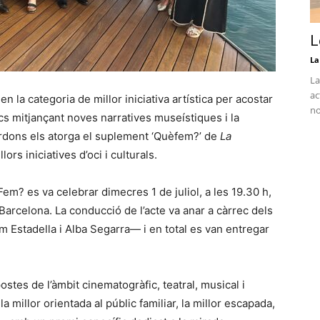
L
La
La
ac
 la categoria de millor iniciativa artística per acostar
no
lics mitjançant noves narratives museístiques i la
ardons els atorga el suplement ‘Quèfem?’ de
La
ors iniciatives d’oci i culturals.
em? es va celebrar dimecres 1 de juliol, a les 19.30 h,
Barcelona. La conducció de l’acte va anar a càrrec dels
m Estadella i Alba Segarra— i en total es van entregar
stes de l’àmbit cinematogràfic, teatral, musical i
 la millor orientada al públic familiar, la millor escapada,