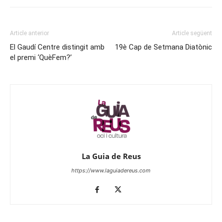
Article anterior
Article següent
El Gaudí Centre distingit amb
19è Cap de Setmana Diatònic
el premi ‘QuèFem?’
La Guia de Reus
https://www.laguiadereus.com