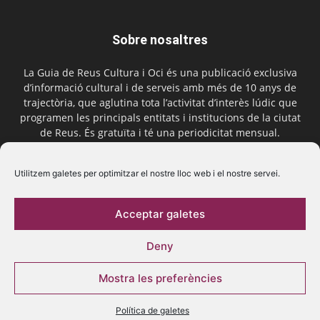
Sobre nosaltres
La Guia de Reus Cultura i Oci és una publicació exclusiva
d’informació cultural i de serveis amb més de 10 anys de
trajectòria, que aglutina tota l’activitat d’interès lúdic que
programen les principals entitats i institucions de la ciutat
de Reus. És gratuïta i té una periodicitat mensual.
Contactar-nos:
comercial@laguiadereus.com
Utilitzem galetes per optimitzar el nostre lloc web i el nostre servei.
Acceptar galetes
Segueix-nos
Deny
Mostra les preferències
Política de galetes
© 2016 La Guia de Reus | Creada per Be Marketing