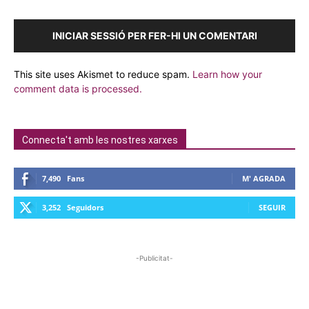
INICIAR SESSIÓ PER FER-HI UN COMENTARI
This site uses Akismet to reduce spam.
Learn how your
comment data is processed.
Connecta't amb les nostres xarxes
7,490
Fans
M' AGRADA
3,252
Seguidors
SEGUIR
-Publicitat-