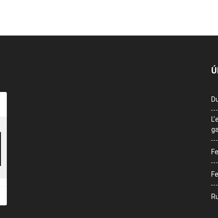
Ú
Du
L’
ga
Fe
Fe
Ru