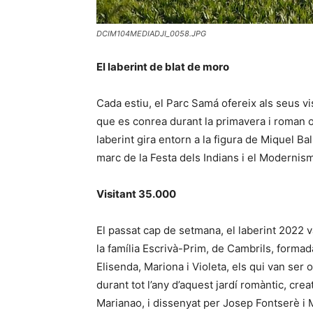
DCIM104MEDIADJI_0058.JPG
El laberint de blat de moro
Cada estiu, el Parc Samá ofereix als seus vi
que es conrea durant la primavera i roman ob
laberint gira entorn a la figura de Miquel Bal
marc de la Festa dels Indians i el Modernis
Visitant 35.000
El passat cap de setmana, el laberint 2022 va
la família Escrivà-Prim, de Cambrils, formad
Elisenda, Mariona i Violeta, els qui van ser
durant tot l’any d’aquest jardí romàntic, cr
Marianao, i dissenyat per Josep Fontserè i 