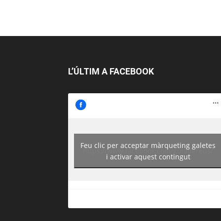
L’ÚLTIM A FACEBOOK
Feu clic per acceptar màrqueting galetes
https://www.facebook.com/guiadereus/
i activar aquest contingut