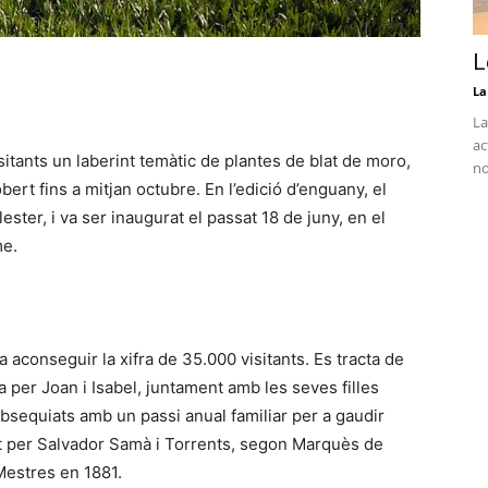
L
La
La
ac
sitants un laberint temàtic de plantes de blat de moro,
no
ert fins a mitjan octubre. En l’edició d’enguany, el
lester, i va ser inaugurat el passat 18 de juny, en el
me.
 aconseguir la xifra de 35.000 visitants. Es tracta de
a per Joan i Isabel, juntament amb les seves filles
 obsequiats amb un passi anual familiar per a gaudir
eat per Salvador Samà i Torrents, segon Marquès de
Mestres en 1881.