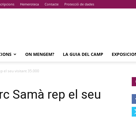
cripcions
Hemeroteca
Contacte
Protecció de dades
CIONS
ON MENGEM?
LA GUIA DEL CAMP
EXPOSICIO
p el seu visitant 35.000
arc Samà rep el seu