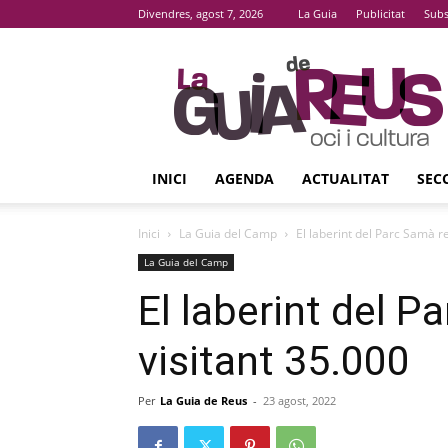
Divendres, agost 7, 2026
La Guia
Publicitat
Subs
La
Guia
De
Reus
INICI
AGENDA
ACTUALITAT
SEC
Inici
La Guia del Camp
El laberint del Parc Samà re
La Guia del Camp
El laberint del P
visitant 35.000
Per
La Guia de Reus
-
23 agost, 2022