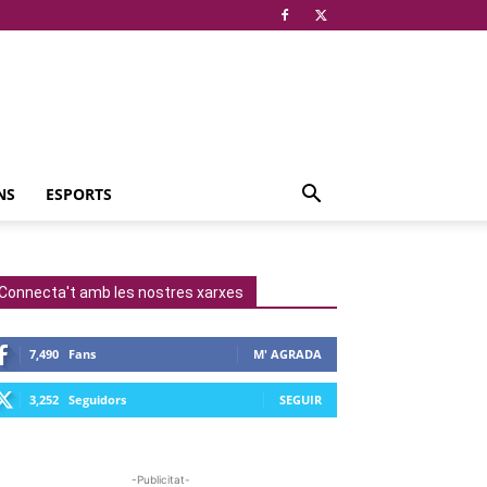
NS
ESPORTS
Connecta't amb les nostres xarxes
7,490
Fans
M' AGRADA
3,252
Seguidors
SEGUIR
-Publicitat-