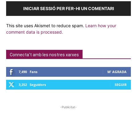
INICIAR SESSIÓ PER FER-HI UN COMENTARI
This site uses Akismet to reduce spam.
Learn how your
comment data is processed.
Connecta't amb les nostres xarxes
7,490
Fans
M' AGRADA
3,252
Seguidors
SEGUIR
-Publicitat-