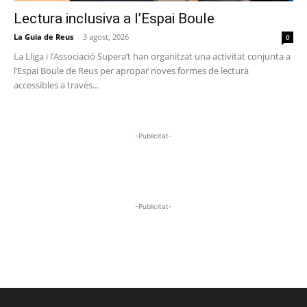
Lectura inclusiva a l’Espai Boule
La Guia de Reus
-
3 agost, 2026
0
La Lliga i l’Associació Supera’t han organitzat una activitat conjunta a
l’Espai Boule de Reus per apropar noves formes de lectura
accessibles a través...
-Publicitat-
-Publicitat-