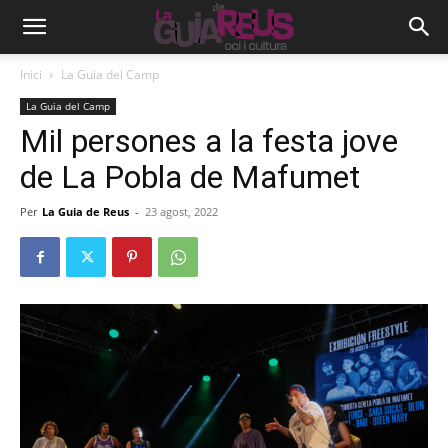
Inici
La Guia del Camp
La Guia del Camp
Mil persones a la festa jove
de La Pobla de Mafumet
Per
La Guia de Reus
-
23 agost, 2022