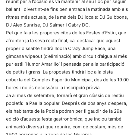
reunit per a l’ocasió es va mantenir al seu lloc per seguir
ballant i divertint-se fins ben entrada la matinada amb els
ritmes més actuals, de la mà dels DJ locals: DJ Guibbons,
DJ Alex Sunrise, DJ Salmer i Gabry DC.
Pel que fa a les properes cites de les Festes d’Estiu, que
afronten ja la seva recta final, cal destacar que aquest
proper dissabte tindrà lloc la Crazy Jump Race, una
gimcana wipeout (d’eliminació) amb circuit d’aigua al més
pur estil ‘Humor Amarillo’ i pensada per a la participació
de petits i grans. La propostes tindrà lloc a la pista
coberta del Complex Esportiu Municipal, des de les 19.00
hores i no és necessària la inscripció prèvia.
Ja al mes de setembre, tornarà el gran clàssic de l’estiu
pobletà: la Paella popular. Després de dos anys d’espera,
els habitants de la Pobla podran per fi gaudir de la 29a
edició d’aquesta festa gastronòmica, que inclou també
animació diversa i que reunirà, com de costum, més de
1.500 persones a la zona de les Moreres.