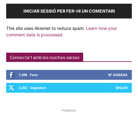
INICIAR SESSIÓ PER FER-HI UN COMENTARI
This site uses Akismet to reduce spam.
Learn how your
comment data is processed.
Connecta't amb les nostres xarxes
7,490
Fans
M' AGRADA
3,252
Seguidors
SEGUIR
-Publicitat-