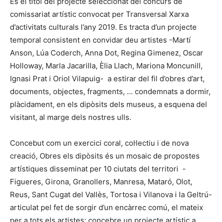
És el títol del projecte seleccionat del concurs de
comissariat artístic convocat per Transversal Xarxa
d’activitats culturals l’any 2019. Es tracta d’un projecte
temporal consistent en convidar deu artistes -Martí
Anson, Lúa Coderch, Anna Dot, Regina Gimenez, Oscar
Holloway, Marla Jacarilla, Èlia Llach, Mariona Moncunill,
Ignasi Prat i Oriol Vilapuig- a estirar del fil d’obres d’art,
documents, objectes, fragments, … condemnats a dormir,
plàcidament, en els dipòsits dels museus, a esquena del
visitant, al marge dels nostres ulls.
Concebut com un exercici coral, col·lectiu i de nova
creació, Obres els dipòsits és un mosaic de propostes
artístiques disseminat per 10 ciutats del territori -
Figueres, Girona, Granollers, Manresa, Mataró, Olot,
Reus, Sant Cugat del Vallès, Tortosa i Vilanova i la Geltrú-
articulat pel fet de sorgir d’un encàrrec comú, el mateix
per a tots els artistes: concebre un projecte artístic a