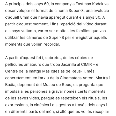
A principis dels anys 60, la companyia Eastman Kodak va
desenvolupar el format de cinema Super-8, una evolució
d’aquell 8mm que havia aparegut durant els anys 30. A
partir d’aquest moment, i fins l’aparició del vídeo durant
els anys vuitanta, varen ser moltes les famílies que van
utilitzar les càmeres de Super-8 per enregistrar aquells
moments que volien recordar.
A partir d’aquest fet i, sobretot, de les còpies de
pel·lícules amateurs que troba Jacarilla al CIMIR – el
Centre de la Imatge Mas Iglesias de Reus- i, més
concretament, en l’arxiu de la Cinemateca Antoni Martra i
Badia, depenent del Museu de Reus, es pregunta què
impulsa a les persones a gravar només certs moments
de les seves vides, perquè es repeteixen els rituals, les
expressions, la cinèsica i els gestos a través dels anys i
en diferents parts del món, si allò que es vol és recopilar