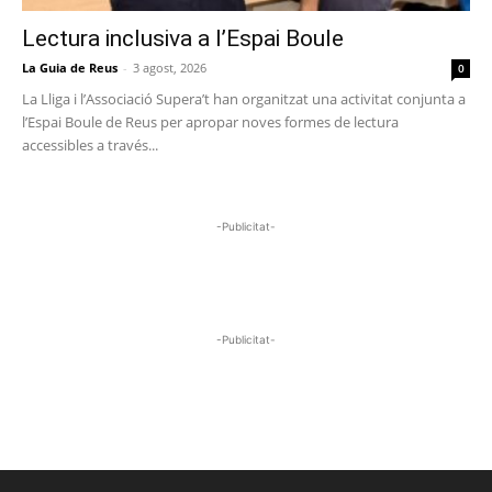
Lectura inclusiva a l’Espai Boule
La Guia de Reus
-
3 agost, 2026
0
La Lliga i l’Associació Supera’t han organitzat una activitat conjunta a
l’Espai Boule de Reus per apropar noves formes de lectura
accessibles a través...
-Publicitat-
-Publicitat-