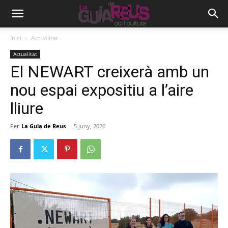
Inici
Actualitat
Actualitat
El NEWART creixerà amb un
nou espai expositiu a l’aire
lliure
Per
La Guia de Reus
-
5 juny, 2026