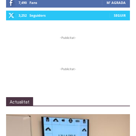
7,490
Fans
M' AGRADA
3,252
Seguidors
SEGUIR
-Publicitat-
-Publicitat-
Actualitat