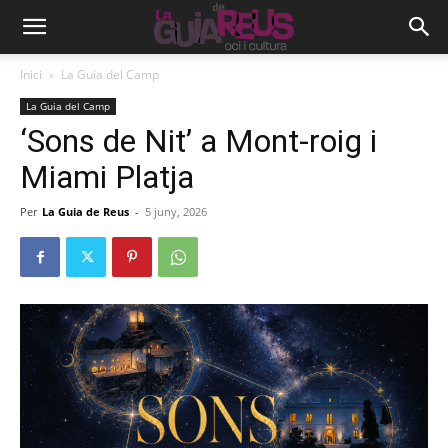
Inici
La Guia del Camp
La Guia del Camp
‘Sons de Nit’ a Mont-roig i
Miami Platja
Per
La Guia de Reus
-
5 juny, 2026