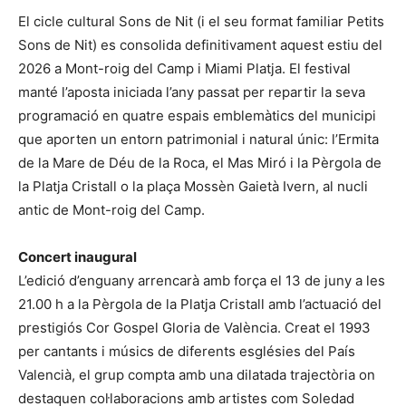
El cicle cultural Sons de Nit (i el seu format familiar Petits
Sons de Nit) es consolida definitivament aquest estiu del
2026 a Mont-roig del Camp i Miami Platja. El festival
manté l’aposta iniciada l’any passat per repartir la seva
programació en quatre espais emblemàtics del municipi
que aporten un entorn patrimonial i natural únic: l’Ermita
de la Mare de Déu de la Roca, el Mas Miró i la Pèrgola de
la Platja Cristall o la plaça Mossèn Gaietà Ivern, al nucli
antic de Mont-roig del Camp.
Concert inaugural
L’edició d’enguany arrencarà amb força el 13 de juny a les
21.00 h a la Pèrgola de la Platja Cristall amb l’actuació del
prestigiós Cor Gospel Gloria de València. Creat el 1993
per cantants i músics de diferents esglésies del País
Valencià, el grup compta amb una dilatada trajectòria on
destaquen col·laboracions amb artistes com Soledad