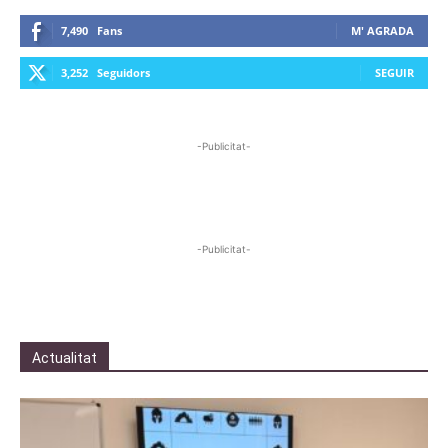
7,490
Fans
M' AGRADA
3,252
Seguidors
SEGUIR
-Publicitat-
-Publicitat-
Actualitat