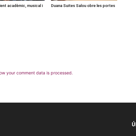
lent acadèmic, musical i
Duana Suites Salou obre les portes
ow your comment data is processed.
Ú