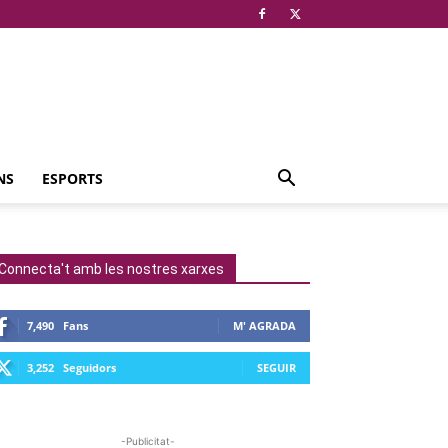
NS
ESPORTS
Connecta't amb les nostres xarxes
7,490
Fans
M' AGRADA
3,252
Seguidors
SEGUIR
-Publicitat-