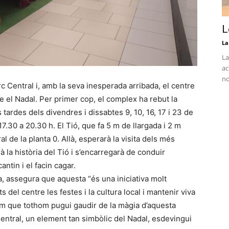
L
La
La
ac
no
arc Central i, amb la seva inesperada arribada, el centre
 el Nadal. Per primer cop, el complex ha rebut la
tardes dels divendres i dissabtes 9, 10, 16, 17 i 23 de
.30 a 20.30 h. El Tió, que fa 5 m de llargada i 2 m
ral de la planta 0. Allà, esperarà la visita dels més
 la història del Tió i s’encarregarà de conduir
antin i el facin cagar.
, assegura que aquesta “és una iniciativa molt
 del centre les festes i la cultura local i mantenir viva
em que tothom pugui gaudir de la màgia d’aquesta
Central, un element tan simbòlic del Nadal, esdevingui