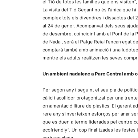
el Tió de totes les famílies que ens visiten
La visita del Tió Gegant no és l’única que hi
complex tots els divendres i dissabtes del 2
al 24 de gener. Acompanyat dels seus ajudan
de desembre, coincidint amb el Pont de la 
de Nadal, serà el Patge Reial l’encarregat de
comptarà també amb animació i una ludoteca 
mentre els adults realitzen les seves compr
Un ambient nadalenc a Parc Central amb 
Per segon any i seguint el seu pla de políti
càlid i acollidor protagonitzat per una tren
ornamentació lliure de plàstics. El gerent 
rere any s’inverteixen esforços per anar sens
que es duen a terme liderades pel centre co
ecofriendly”. Un cop finalitzades les festes
serà reciclada.