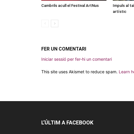
Cambrils acull el Festival ArtNus
Impuls al ta
artístic
FER UN COMENTARI
Iniciar sessió per fer-hi un comentari
This site uses Akismet to reduce spam.
Learn h
L’ÚLTIM A FACEBOOK