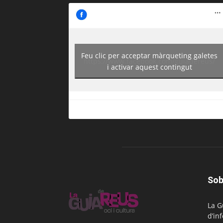
Feu clic per acceptar màrqueting galetes
https://www.facebook.com/guiadereus/
i activar aquest contingut
Sob
La G
d’in