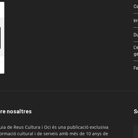
Ca
Im
Du
L’
ga
Fe
re nosaltres
S
uia de Reus Cultura i Oci és una publicació exclusiva
formació cultural i de serveis amb més de 10 anys de