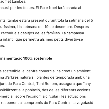
”, admet Lambea.
 haurà per les festes. El Pare Noel farà parada al
ts, també estarà present durant tota la setmana del 5
Puríssima, i la setmana del 19 de desembre. Després
 recollir els desitjos de les famílies. La campanya
infantil que permetrà als més petits divertir-se
es.
ornamentació 100% sostenible
ca sostenible, el centre comercial ha creat un ambient
tena d’arbres naturals i plantes de temporada amb una
adjunt de Parc Central, Toni Renom, assegura que “any
ibilitzant a la població, des de les diferents accions
mercial, sobre l’economia circular i les actuacions
 i responent al compromís de Parc Central, la vegetació