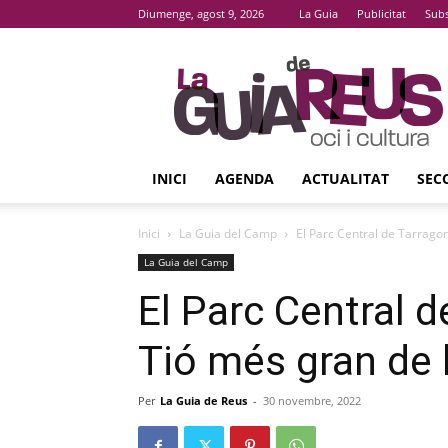
Diumenge, agost 9, 2026
La Guia
Publicitat
Subs
La
Guia
De
Reus
INICI
AGENDA
ACTUALITAT
SEC
Inici
La Guia del Camp
El Parc Central de Tarragona
La Guia del Camp
El Parc Central d
Tió més gran de 
Per
La Guia de Reus
-
30 novembre, 2022