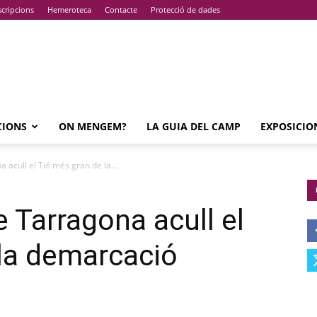
cripcions
Hemeroteca
Contacte
Protecció de dades
CIONS
ON MENGEM?
LA GUIA DEL CAMP
EXPOSICIO
 acull el Tió més gran de la...
e Tarragona acull el
la demarcació