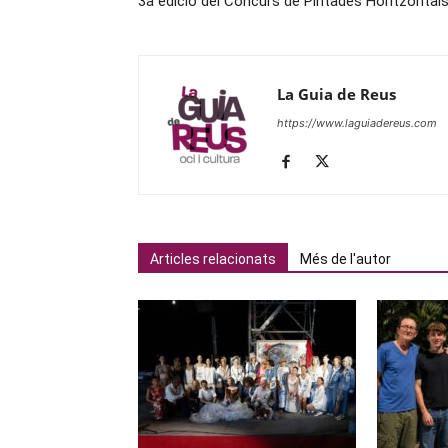
3a edició del Concurs de Pintades Horitzontal
La Guia de Reus
https://www.laguiadereus.com
Articles relacionats
Més de l'autor