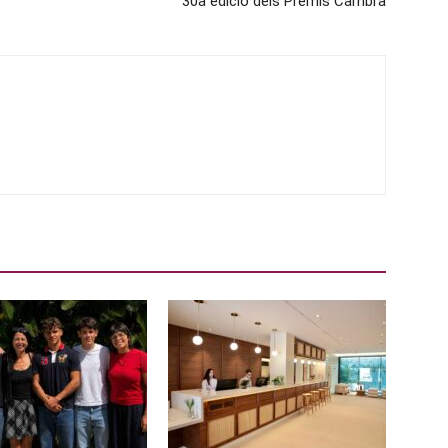
s
30a edició dels Premis Cambra