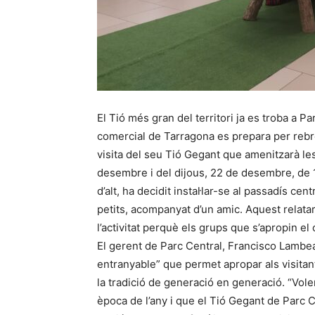
El Tió més gran del territori ja es troba a P
comercial de Tarragona es prepara per rebre
visita del seu Tió Gegant que amenitzarà les 
desembre i del dijous, 22 de desembre, de 17
d’alt, ha decidit instal·lar-se al passadís cent
petits, acompanyat d’un amic. Aquest relatarà
l’activitat perquè els grups que s’apropin el c
El gerent de Parc Central, Francisco Lambea
entranyable” que permet apropar als visitants
la tradició de generació en generació. “Vol
època de l’any i que el Tió Gegant de Parc 