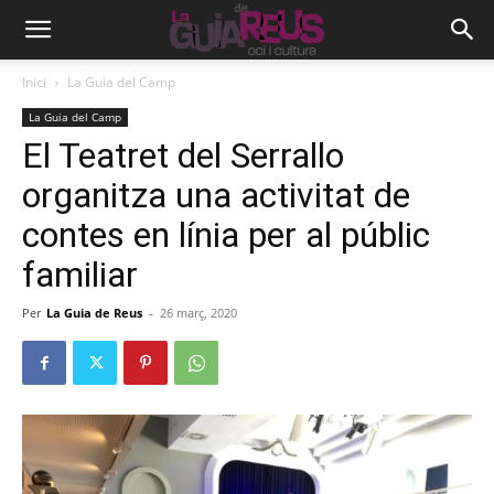
Inici
La Guia del Camp
La Guia del Camp
El Teatret del Serrallo
organitza una activitat de
contes en línia per al públic
familiar
Per
La Guia de Reus
-
26 març, 2020