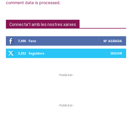
comment data is processed.
Connecta't amb les nostres xarxes
7,490
Fans
M' AGRADA
3,252
Seguidors
SEGUIR
-Publicitat-
-Publicitat-