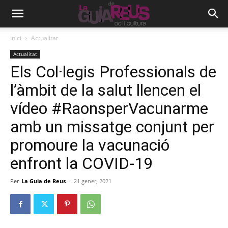
Inici
Actualitat
Actualitat
Els Col·legis Professionals de
l’àmbit de la salut llencen el
vídeo #RaonsperVacunarme
amb un missatge conjunt per
promoure la vacunació
enfront la COVID-19
Per
La Guia de Reus
-
21 gener, 2021