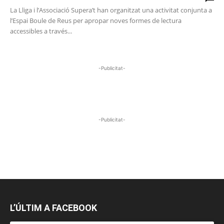
La Lliga i l’Associació Supera’t han organitzat una activitat conjunta a
l’Espai Boule de Reus per apropar noves formes de lectura
accessibles a través...
-Publicitat-
-Publicitat-
L’ÚLTIM A FACEBOOK