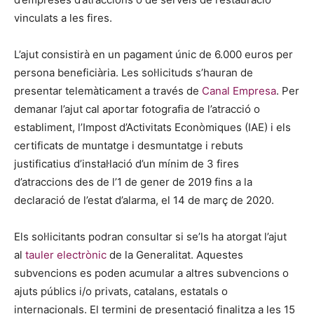
vinculats a les fires.
L’ajut consistirà en un pagament únic de 6.000 euros per
persona beneficiària. Les sol·licituds s’hauran de
presentar telemàticament a través de
Canal Empresa
. Per
demanar l’ajut cal aportar fotografia de l’atracció o
establiment, l’Impost d’Activitats Econòmiques (IAE) i els
certificats de muntatge i desmuntatge i rebuts
justificatius d’instal·lació d’un mínim de 3 fires
d’atraccions des de l’1 de gener de 2019 fins a la
declaració de l’estat d’alarma, el 14 de març de 2020.
Els sol·licitants podran consultar si se’ls ha atorgat l’ajut
al
tauler electrònic
de la Generalitat. Aquestes
subvencions es poden acumular a altres subvencions o
ajuts públics i/o privats, catalans, estatals o
internacionals. El termini de presentació finalitza a les 15