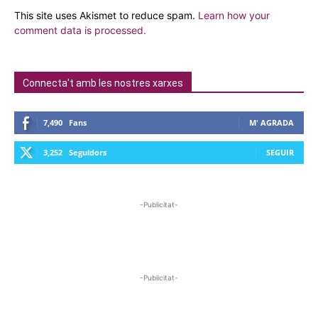
This site uses Akismet to reduce spam.
Learn how your
comment data is processed.
Connecta't amb les nostres xarxes
7,490
Fans
M' AGRADA
3,252
Seguidors
SEGUIR
-Publicitat-
-Publicitat-