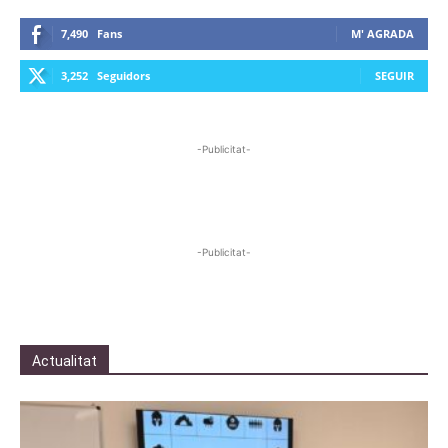
7,490
Fans
M' AGRADA
3,252
Seguidors
SEGUIR
-Publicitat-
-Publicitat-
Actualitat