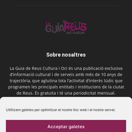
Sobre nosaltres
La Guia de Reus Cultura i Oci és una publicació exclusiva
d’informació cultural i de serveis amb més de 10 anys de
trajectòria, que aglutina tota l’activitat d’interès lúdic que
programen les principals entitats i institucions de la ciutat
de Reus. És gratuïta i té una periodicitat mensual.
Contactar-nos:
comercial@laguiadereus.com
Utilitzem galetes per optimitzar el nostre lloc web i el nostre servei.
Acceptar galetes
Segueix-nos