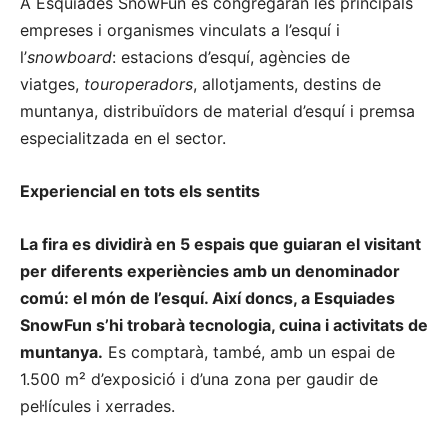
A Esquiades SnowFun es congregaran les principals
empreses i organismes vinculats a l’esquí i
l’
snowboard
: estacions d’esquí, agències de
viatges,
touroperadors
, allotjaments, destins de
muntanya, distribuïdors de material d’esquí i premsa
especialitzada en el sector.
Experiencial en tots els sentits
La fira es dividirà en 5 espais que guiaran el visitant
per diferents experiències amb un denominador
comú: el món de l’esquí. Així doncs, a Esquiades
SnowFun s’hi trobarà tecnologia, cuina i activitats de
muntanya.
Es comptarà, també, amb un espai de
1.500 m² d’exposició i d’una zona per gaudir de
pel·lícules i xerrades.