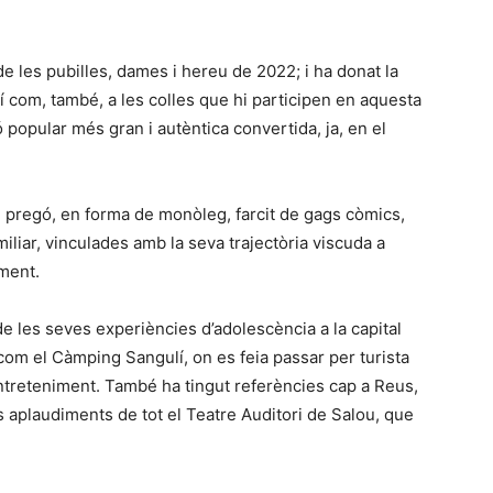
ó de les pubilles, dames i hereu de 2022; i ha donat la
 com, també, a les colles que hi participen en aquesta
 popular més gran i autèntica convertida, ja, en el
un pregó, en forma de monòleg, farcit de gags còmics,
iliar, vinculades amb la seva trajectòria viscuda a
ament.
de les seves experiències d’adolescència a la capital
om el Càmping Sangulí, on es feia passar per turista
entreteniment. També ha tingut referències cap a Reus,
 els aplaudiments de tot el Teatre Auditori de Salou, que