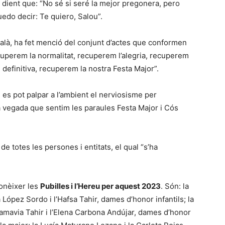
, dient que: “No sé si seré la mejor pregonera, pero
uedo decir: Te quiero, Salou”.
talà, ha fet menció del conjunt d’actes que conformen
cuperem la normalitat, recuperem l’alegria, recuperem
n definitiva, recuperem la nostra Festa Major”.
e es pot palpar a l’ambient el nerviosisme per
 vegada que sentim les paraules Festa Major i Cós
de totes les persones i entitats, el qual “s’ha
conèixer les
Pubilles i l’Hereu per aquest 2023
. Són: la
a López Sordo i l’Hafsa Tahir, dames d’honor infantils; la
Samavia Tahir i l’Elena Carbona Andújar, dames d’honor