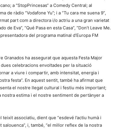
cano; a “StopPrincesas“ a Comedy Central; al
ma de ràdio “Vodafone Yu”; i a “Tu cara me suena 9”,
rmat part com a directora i/o actriu a una gran varietat
cado de Eva”, “Qué Pasa en esta Casa”, “Don’t Leave Me.
és presentadora del programa matinal d’Europa FM
Pere Granados ha assegurat que aquesta Festa Major
e dues celebracions envoltades per la situació
rnar a viure i compartir, amb intensitat, energia i
ostra festa”. En aquest sentit, també ha afirmat que
enta el nostre llegat cultural i festiu més important;
a nostra estima i el nostre sentiment de pertànyer a
 teixit associatiu, dient que “esdevé l’actiu humà i
salouenca”, i, també, “el millor reflex de la nostra