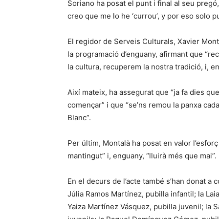
Soriano ha posat el punt i final al seu pregó
creo que me lo he ‘currou’, y por eso solo p
El regidor de Serveis Culturals, Xavier Mon
la programació d’enguany, afirmant que “re
la cultura, recuperem la nostra tradició, i, e
Així mateix, ha assegurat que “ja fa dies qu
començar” i que “se’ns remou la panxa cada
Blanc”.
Per últim, Montalà ha posat en valor l’esforç 
mantingut” i, enguany, “lluirà més que mai”.
En el decurs de l’acte també s’han donat a 
Júlia Ramos Martínez, pubilla infantil; la Lai
Yaiza Martínez Vásquez, pubilla juvenil; la 