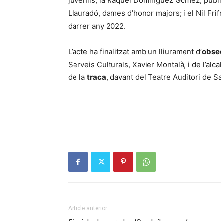
juvenils; la Raquel Domínguez Gómez, pubill
Llauradó, dames d’honor majors; i el Nil Fr
darrer any 2022.
L’acte ha finalitzat amb un lliurament d’
obse
Serveis Culturals, Xavier Montalà, i de l’alc
de la
traca
, davant del Teatre Auditori de S
Article anterior