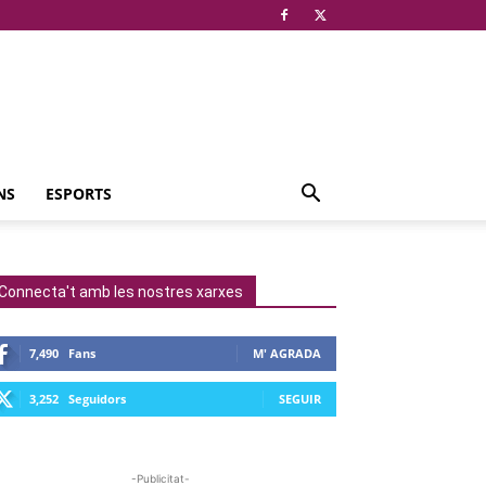
NS
ESPORTS
Connecta't amb les nostres xarxes
7,490
Fans
M' AGRADA
3,252
Seguidors
SEGUIR
-Publicitat-