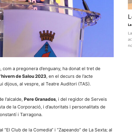
L
La
La
ac
no
o
, com a pregonera d’enguany, ha donat el tret de
d’hivern de Salou 2023
, en el decurs de l’acte
ui dijous, al vespre, al Teatre Auditori (TAS).
e l’alcalde,
Pere Granados
, i del regidor de Serveis
sta de la Corporació, i d’autoritats i personalitats de
onstantí i Tarragona.
al “El Club de la Comedia“ i “Zapeando” de La Sexta; al