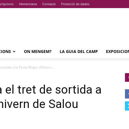
cripcions
Hemeroteca
Contacte
Protecció de dades
CIONS
ON MENGEM?
LA GUIA DEL CAMP
EXPOSICIO
sortida a la Festa Major d’hivern...
el tret de sortida a
hivern de Salou