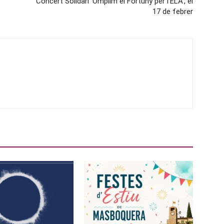
Concert Solidari ‘Omplim el Fortuny per l’ELA’, el
17 de febrer