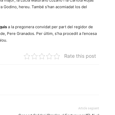
a major; la Lucía Maturano Lozano i la Carlota Rojas
ifra Godino, hereu. També s’han acomiadat los del
quis
a la pregonera convidat per part del regidor de
alde, Pere Granados. Per últim, s’ha procedit a l’encesa
alou.
Rate this post
Article següent