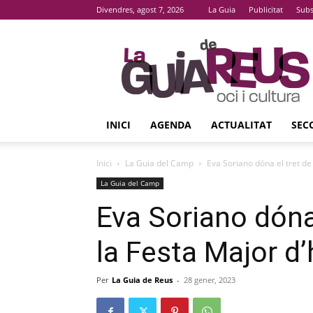
Divendres, agost 7, 2026
La Guia
Publicitat
Subs
La
Guia
De
Reus
INICI
AGENDA
ACTUALITAT
SEC
Inici
La Guia del Camp
Eva Soriano dóna el tret de 
La Guia del Camp
Eva Soriano dóna 
la Festa Major d’
Per
La Guia de Reus
-
28 gener, 2023