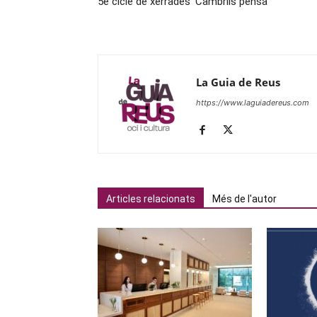
5è cicle de xerrades ‘Cambrils pensa’
La Guia de Reus
https://www.laguiadereus.com
Articles relacionats
Més de l'autor