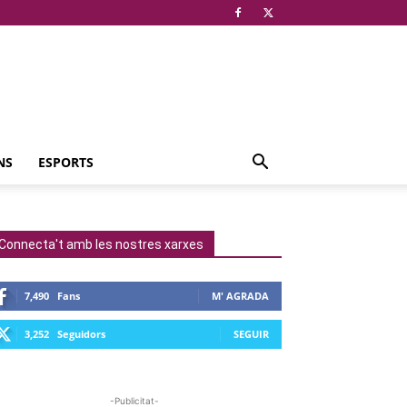
NS
ESPORTS
Connecta't amb les nostres xarxes
7,490
Fans
M' AGRADA
3,252
Seguidors
SEGUIR
-Publicitat-