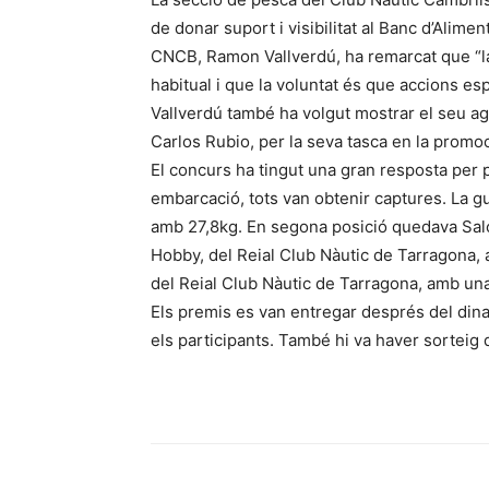
de donar suport i visibilitat al Banc d’Alimen
CNCB, Ramon Vallverdú, ha remarcat que “la 
habitual i que la voluntat és que accions es
Vallverdú també ha volgut mostrar el seu ag
Carlos Rubio, per la seva tasca en la promoci
El concurs ha tingut una gran resposta per p
embarcació, tots van obtenir captures. La g
amb 27,8kg. En segona posició quedava Salo
Hobby, del Reial Club Nàutic de Tarragona,
del Reial Club Nàutic de Tarragona, amb una 
Els premis es van entregar després del dina
els participants. També hi va haver sorteig 