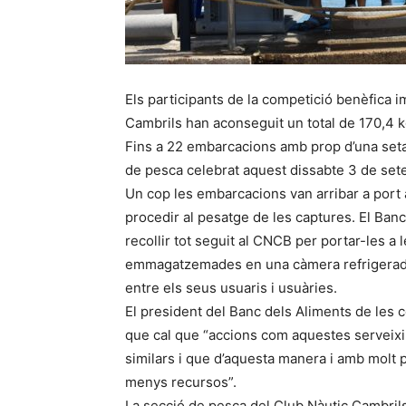
Els participants de la competició benèfica 
Cambrils han aconseguit un total de 170,4 k
Fins a 22 embarcacions amb prop d’una set
de pesca celebrat aquest dissabte 3 de set
Un cop les embarcacions van arribar a port 
procedir al pesatge de les captures. El Ban
recollir tot seguit al CNCB per portar-les a 
emmagatzemades en una càmera refrigerada. 
entre els seus usuaris i usuàries.
El president del Banc dels Aliments de les
que cal que “accions com aquestes serveixin
similars i que d’aquesta manera i amb molt p
menys recursos”.
La secció de pesca del Club Nàutic Cambrils 