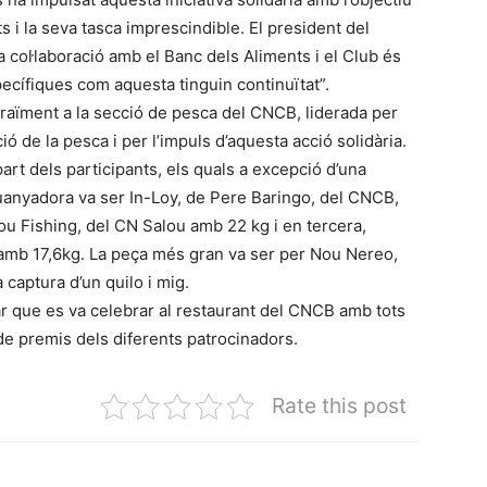
ts i la seva tasca imprescindible. El president del
col·laboració amb el Banc dels Aliments i el Club és
pecífiques com aquesta tinguin continuïtat”.
raïment a la secció de pesca del CNCB, liderada per
ó de la pesca i per l’impuls d’aquesta acció solidària.
art dels participants, els quals a excepció d’una
uanyadora va ser In-Loy, de Pere Baringo, del CNCB,
u Fishing, del CN Salou amb 22 kg i en tercera,
 amb 17,6kg. La peça més gran va ser per Nou Nereo,
captura d’un quilo i mig.
r que es va celebrar al restaurant del CNCB amb tots
de premis dels diferents patrocinadors.
Rate this post