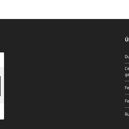
Ú
Du
L’
ga
Fe
Fe
Ru