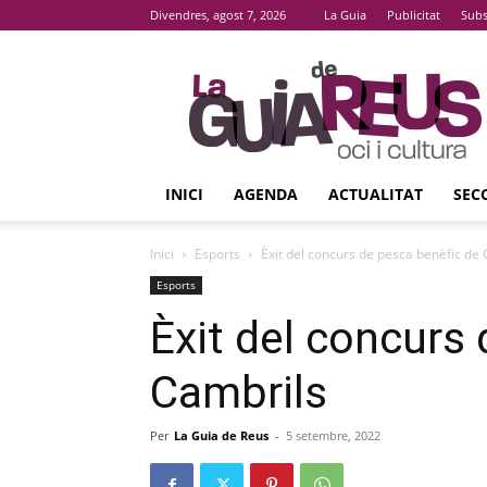
Divendres, agost 7, 2026
La Guia
Publicitat
Subs
La
Guia
De
Reus
INICI
AGENDA
ACTUALITAT
SEC
Inici
Esports
Èxit del concurs de pesca benèfic de
Esports
Èxit del concurs
Cambrils
Per
La Guia de Reus
-
5 setembre, 2022