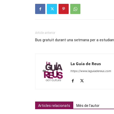
Article anterior
Bus gratuït durant una setmana per a estudia
La Guia de Reus
https://www.laguiadereus.com
Articles relacionats
Més de l'autor