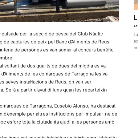
L
La
impulsada per la secció de pesca del Club Nàutic
La
ac
g de captures de peix pel Banc d’Aliments de Reus.
no
antena de persones es van sumar al concurs benèfic
embre.
al voltant de dos quarts de dues del migdia es va
c d’Aliments de les comarques de Tarragona les va
les seves instal·lacions de Reus, on van ser
Serà a partir d’avui dilluns quan les reparteixin
 comarques de Tarragona, Eusebio Alonso, ha destacat
 d’exemple per altres institucions per impulsar-ne de
oc esforç tota la ciutadania ajudi a les persones amb
ha impulsat aquesta iniciativa solidària amb l’objectiu