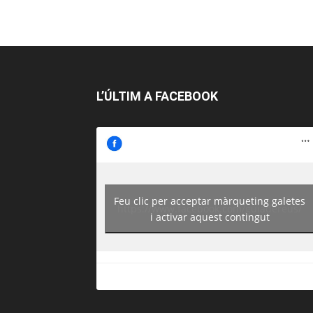
L’ÚLTIM A FACEBOOK
Feu clic per acceptar màrqueting galetes
https://www.facebook.com/guiadereus/
i activar aquest contingut