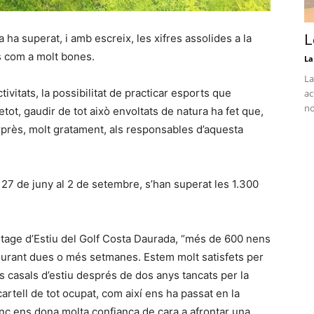
 ha superat, i amb escreix, les xifres assolides a la
L
es com a molt bones.
La
La
activitats, la possibilitat de practicar esports que
ac
no
tot, gaudir de tot això envoltats de natura ha fet que,
rprès, molt gratament, als responsables d’aquesta
 27 de juny al 2 de setembre, s’han superat les 1.300
Stage d’Estiu del Golf Costa Daurada, “més de 600 nens
 durant dues o més setmanes. Estem molt satisfets per
 casals d’estiu després de dos anys tancats per la
rtell de tot ocupat, com així ens ha passat en la
nç ens dona molta confiança de cara a afrontar una