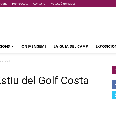
pcions
Hemeroteca
Contacte
Protecció de dades
CIONS
ON MENGEM?
LA GUIA DEL CAMP
EXPOSICIO
 Daurada
Estiu del Golf Costa