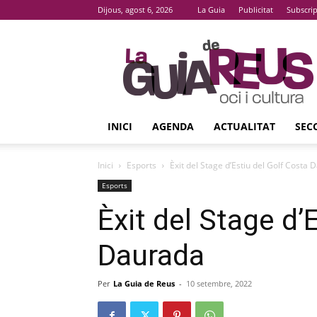
Dijous, agost 6, 2026
La Guia
Publicitat
Subscri
La
Guia
De
Reus
INICI
AGENDA
ACTUALITAT
SEC
Inici
Esports
Èxit del Stage d’Estiu del Golf Costa
Esports
Èxit del Stage d’
Daurada
Per
La Guia de Reus
-
10 setembre, 2022