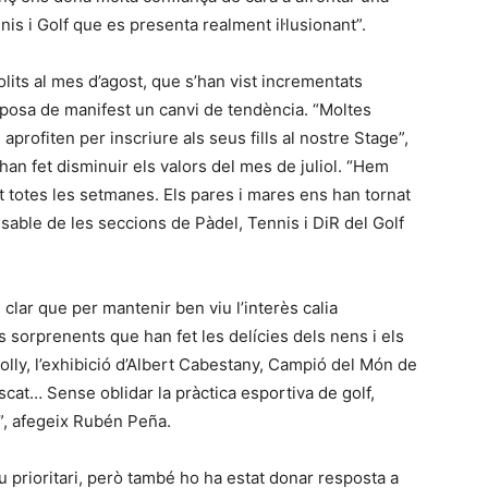
nis i Golf que es presenta realment il·lusionant”.
its al mes d’agost, que s’han vist incrementats
a posa de manifest un canvi de tendència. “Moltes
aprofiten per inscriure als seus fills al nostre Stage”,
han fet disminuir els valors del mes de juliol. “Hem
t totes les setmanes. Els pares i mares ens han tornat
nsable de les seccions de Pàdel, Tennis i DiR del Golf
lar que per mantenir ben viu l’interès calia
sorprenents que han fet les delícies dels nens i els
holly, l’exhibició d’Albert Cabestany, Campió del Món de
rescat… Sense oblidar la pràctica esportiva de golf,
c…”, afegeix Rubén Peña.
iu prioritari, però també ho ha estat donar resposta a