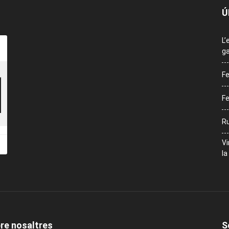
Ú
L’
ga
Fe
Fe
Ru
Vi
la
re nosaltres
S