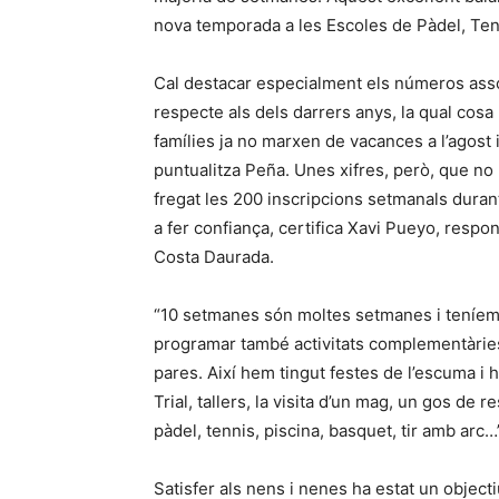
nova temporada a les Escoles de Pàdel, Ten
Cal destacar especialment els números assol
respecte als dels darrers anys, la qual cos
famílies ja no marxen de vacances a l’agost i 
puntualitza Peña. Unes xifres, però, que no 
fregat les 200 inscripcions setmanals duran
a fer confiança, certifica Xavi Pueyo, respo
Costa Daurada.
“10 setmanes són moltes setmanes i teníem c
programar també activitats complementàries 
pares. Així hem tingut festes de l’escuma i 
Trial, tallers, la visita d’un mag, un gos de 
pàdel, tennis, piscina, basquet, tir amb ar
Satisfer als nens i nenes ha estat un object