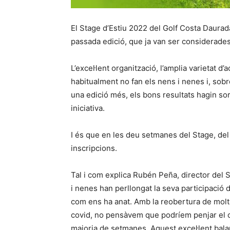
El Stage d’Estiu 2022 del Golf Costa Daurada
passada edició, que ja van ser considerad
L’excel·lent organització, l’amplia varietat d’
habitualment no fan els nens i nenes i, sobre
una edició més, els bons resultats hagin so
iniciativa.
I és que en les deu setmanes del Stage, del
inscripcions.
Tal i com explica Rubén Peña, director del 
i nenes han perllongat la seva participació
com ens ha anat. Amb la reobertura de molts
covid, no pensàvem que podríem penjar el ca
majoria de setmanes. Aquest excel·lent bala