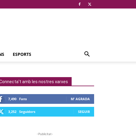
NS
ESPORTS
Connecta't amb les nostres xarxes
7,490
Fans
M' AGRADA
3,252
Seguidors
SEGUIR
-Publicitat-