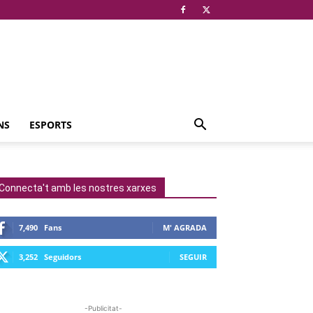
NS
ESPORTS
Connecta't amb les nostres xarxes
7,490
Fans
M' AGRADA
3,252
Seguidors
SEGUIR
-Publicitat-