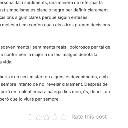
ersonalitat i sentiments, una manera de refermar la
est simbolisme és blanc o negre per definir clarament
cisions siguin clares perquè siguin enteses
m molesta i em confon quan els altres prenen decisions
esdeveniments i sentiments reals i dolorosos per tal de
que conformen la majoria de les imatges denota la
 vida.
na àuria d’un cert misteri en alguns esdeveniments, amb
 qui sempre intento de no revelar clarament. Després de
a, però en realitat encara batega dins meu, és, doncs, un
, però que jo viuré per sempre.
Rate this post