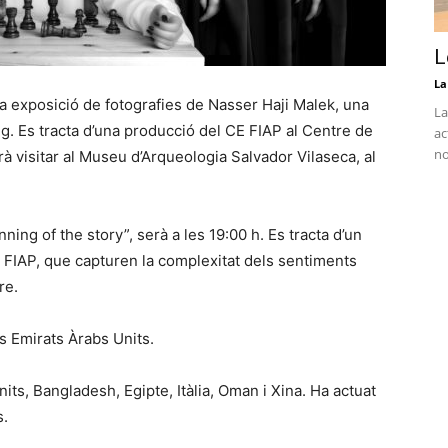
L
La
na exposició de fotografies de Nasser Haji Malek, una
La
g. Es tracta d’una producció del CE FIAP al Centre de
ac
no
à visitar al Museu d’Arqueologia Salvador Vilaseca, al
nning of the story”, serà a les 19:00 h. Es tracta d’un
a FIAP, que capturen la complexitat dels sentiments
re.
s Emirats Àrabs Units.
its, Bangladesh, Egipte, Itàlia, Oman i Xina. Ha actuat
s.