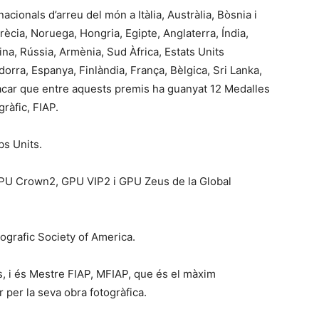
cionals d’arreu del món a Itàlia, Austràlia, Bòsnia i
ècia, Noruega, Hongria, Egipte, Anglaterra, Índia,
na, Rússia, Armènia, Sud Àfrica, Estats Units
rra, Espanya, Finlàndia, França, Bèlgica, Sri Lanka,
acar que entre aquests premis ha guanyat 12 Medalles
gràfic, FIAP.
bs Units.
PU Crown2, GPU VIP2 i GPU Zeus de la Global
grafic Society of America.
/s, i és Mestre FIAP, MFIAP, que és el màxim
 per la seva obra fotogràfica.