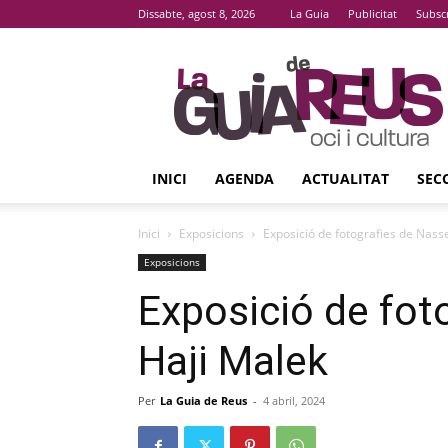
Dissabte, agost 8, 2026
La Guia
Publicitat
Subsc
La
Guia
De
Reus
INICI
AGENDA
ACTUALITAT
SEC
Inici
Exposicions
Exposició de fotografies de Nass
Exposicions
Exposició de fot
Haji Malek
Per
La Guia de Reus
-
4 abril, 2024