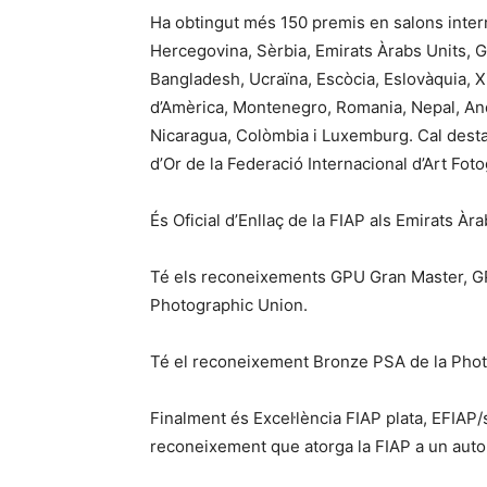
Ha obtingut més 150 premis en salons interna
Hercegovina, Sèrbia, Emirats Àrabs Units, Gr
Bangladesh, Ucraïna, Escòcia, Eslovàquia, Xi
d’Amèrica, Montenegro, Romania, Nepal, Ando
Nicaragua, Colòmbia i Luxemburg. Cal dest
d’Or de la Federació Internacional d’Art Foto
És Oficial d’Enllaç de la FIAP als Emirats Àra
Té els reconeixements GPU Gran Master, G
Photographic Union.
Té el reconeixement Bronze PSA de la Photo
Finalment és Excel·lència FIAP plata, EFIAP
reconeixement que atorga la FIAP a un autor