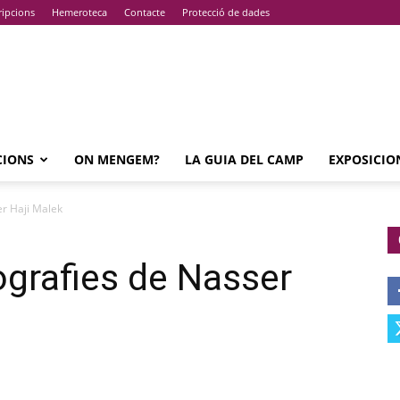
ripcions
Hemeroteca
Contacte
Protecció de dades
CIONS
ON MENGEM?
LA GUIA DEL CAMP
EXPOSICIO
er Haji Malek
ografies de Nasser