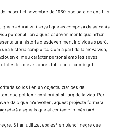
vida, nascut el novembre de 1960, soc pare de dos fills.
fic que ha durat vuit anys i que es composa de seixanta-
a vida personal i en alguns esdeveniments que m’han
resenta una història o esdeveniment individuals però,
 una història complerta. Com a part de la meva vida,
inclouen el meu caràcter personal amb les seves
 totes les meves obres tot i que el contingut i
 criteris sòlids i en un objectiu clar des del
t que pot tenir continuïtat al llarg de la vida. Per
va vida o que m’envolten, aquest projecte formarà
agradarà a aquells que el contemplin més tard.
i negre. S’han utilitzat abaies* en blanc i negre que