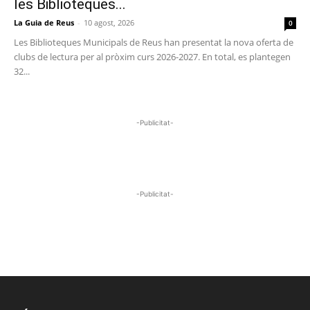
les Biblioteques...
La Guia de Reus
-
10 agost, 2026
0
Les Biblioteques Municipals de Reus han presentat la nova oferta de
clubs de lectura per al pròxim curs 2026-2027. En total, es plantegen
32...
-Publicitat-
-Publicitat-