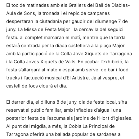
El toc de matinades amb els Grallers del Ball de Diables-
Aula de Sons, la tronada i el repic de campanes
despertaran la ciutadania per gaudir del diumenge 7 de
juny. La Missa de Festa Major i la cercavila del seguici
festiu al complet marcaran el matí, mentre que la tarda
estarà centrada per la diada castellera a la plaça Major,
amb la participació de la Colla Jove Xiquets de Tarragona
i la Colla Joves Xiquets de Valls. En acabar l’exhibició, la
festa s’allargarà al mateix espai amb servei de bar i food
trucks i l’actuació musical d’El Artistre. Ja al vespre, el
castell de focs clourà el dia.
El darrer dia, el dilluns 8 de juny, dia de festa local, s’ha
reservat al públic familiar, amb inflables d’aigua i una
posterior festa de l’escuma als jardins de l’Hort d’Iglésies.
Al punt del migdia, a més, la Cobla La Principal de
Tarragona oferirà una ballada popular de sardanes al