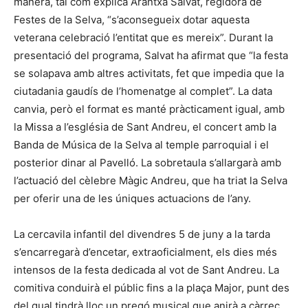
manera, tal com explica Arantxa Salvat, regidora de
Festes de la Selva, “s’aconsegueix dotar aquesta
veterana celebració l’entitat que es mereix”. Durant la
presentació del programa, Salvat ha afirmat que “la festa
se solapava amb altres activitats, fet que impedia que la
ciutadania gaudís de l’homenatge al complet”. La data
canvia, però el format es manté pràcticament igual, amb
la Missa a l’església de Sant Andreu, el concert amb la
Banda de Música de la Selva al temple parroquial i el
posterior dinar al Pavelló. La sobretaula s’allargarà amb
l’actuació del cèlebre Màgic Andreu, que ha triat la Selva
per oferir una de les úniques actuacions de l’any.
La cercavila infantil del divendres 5 de juny a la tarda
s’encarregarà d’encetar, extraoficialment, els dies més
intensos de la festa dedicada al vot de Sant Andreu. La
comitiva conduirà el públic fins a la plaça Major, punt des
del qual tindrà lloc un pregó musical que anirà a càrrec