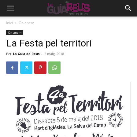
Inici
On anem
On anem
La Festa pel territori
Per
La Guia de Reus
-
2 maig, 2018