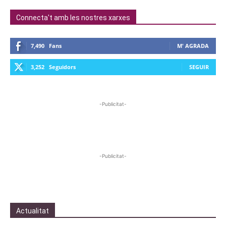
Connecta't amb les nostres xarxes
7,490
Fans
M' AGRADA
3,252
Seguidors
SEGUIR
-Publicitat-
-Publicitat-
Actualitat