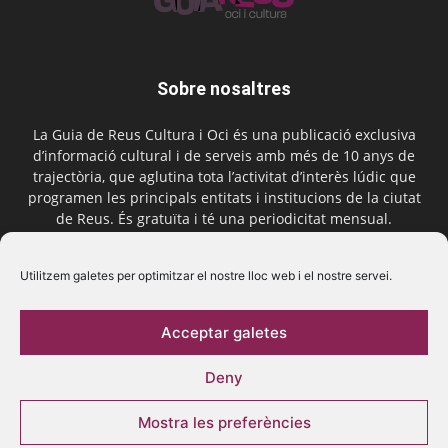
Sobre nosaltres
La Guia de Reus Cultura i Oci és una publicació exclusiva
d’informació cultural i de serveis amb més de 10 anys de
trajectòria, que aglutina tota l’activitat d’interès lúdic que
programen les principals entitats i institucions de la ciutat
de Reus. És gratuïta i té una periodicitat mensual.
Contactar-nos:
comercial@laguiadereus.com
Utilitzem galetes per optimitzar el nostre lloc web i el nostre servei.
Acceptar galetes
Segueix-nos
Deny
Mostra les preferències