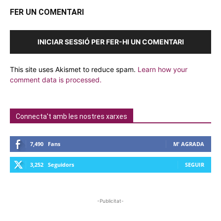
FER UN COMENTARI
INICIAR SESSIÓ PER FER-HI UN COMENTARI
This site uses Akismet to reduce spam.
Learn how your
comment data is processed.
Connecta't amb les nostres xarxes
7,490
Fans
M' AGRADA
3,252
Seguidors
SEGUIR
-Publicitat-