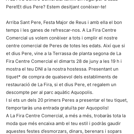
Pere!Et dius Pere? Estem desitjant conèixer-te!
Arriba Sant Pere, Festa Major de Reus i amb ella el bon
temps i les ganes de refrescar-nos. A La Fira Centre
Comercial us volem conèixer a tots i omplir el nostre
centre comercial de Peres de totes les edats. Així que si
et dius Pere, vine a la Terrassa de planta segona de La
Fira Centre Comercial el dimarts 28 de juny a les 19 h i
mostra el teu DNI a la nostra hostessa. Presentant un
tiquet* de compra de qualsevol dels establiments de
restauració de La Fira, si et dius Pere, et regalem un
descompte per al parc aquàtic Aquopolis.
I si ets un dels 20 primers Peres a presentar el teu tiquet,
t’emportaràs una entrada gratuïta per Aquopolis!
A La Fira Centre Comercial, a més a més, trobaràs tota la
moda que més encaixa amb el teu estil i podràs gaudir
aquestes festes d’esmorzars, dinars, berenars i sopars