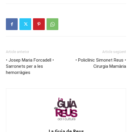
Article anterior
Article següent
• Josep Maria Forcadell •
• Policlínic Simonet Reus •
Sarronets per a les
Cirurgia Mamària
hemorràgies
La Guia de Reus