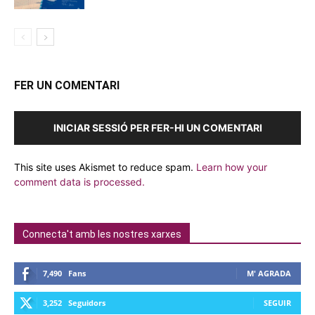
FER UN COMENTARI
INICIAR SESSIÓ PER FER-HI UN COMENTARI
This site uses Akismet to reduce spam.
Learn how your
comment data is processed.
Connecta't amb les nostres xarxes
7,490
Fans
M' AGRADA
3,252
Seguidors
SEGUIR