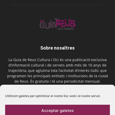
Sobre nosaltres
La Guia de Reus Cultura i Oci és una publicació exclusiva
d’informació cultural i de serveis amb més de 10 anys de
trajectòria, que aglutina tota l’activitat d’interès lúdic que
programen les principals entitats i institucions de la ciutat
de Reus. És gratuïta i té una periodicitat mensual.
Contactar-nos:
comercial@laguiadereus.com
Utilitzem galetes per optimitzar el nostre lloc web i el nostre servei.
Acceptar galetes
Segueix-nos