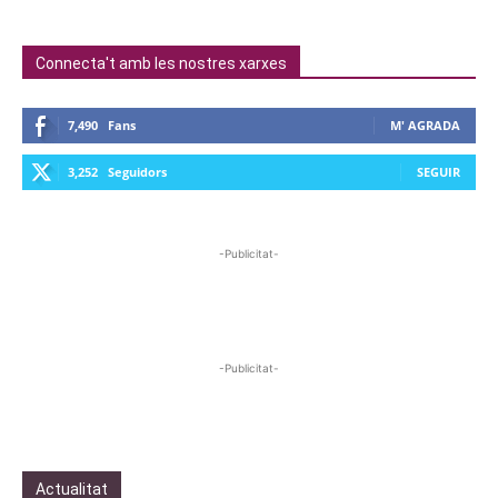
Connecta't amb les nostres xarxes
7,490
Fans
M' AGRADA
3,252
Seguidors
SEGUIR
-Publicitat-
-Publicitat-
Actualitat