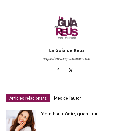
La Guia de Reus
https://www.laguiadereus.com
Articles relacionats
Més de l'autor
L’àcid hialurònic, quan i on