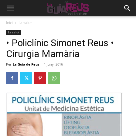
Inici
La salut
La salut
• Policlínic Simonet Reus •
Cirurgia Mamària
Per
La Guia de Reus
-
1 juny, 2016