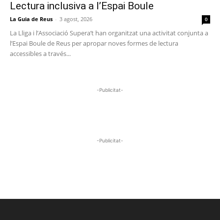
Lectura inclusiva a l’Espai Boule
La Guia de Reus
-
3 agost, 2026
0
La Lliga i l’Associació Supera’t han organitzat una activitat conjunta a
l’Espai Boule de Reus per apropar noves formes de lectura
accessibles a través...
-Publicitat-
-Publicitat-