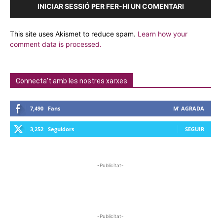
INICIAR SESSIÓ PER FER-HI UN COMENTARI
This site uses Akismet to reduce spam.
Learn how your
comment data is processed.
Connecta't amb les nostres xarxes
7,490
Fans
M' AGRADA
3,252
Seguidors
SEGUIR
-Publicitat-
-Publicitat-