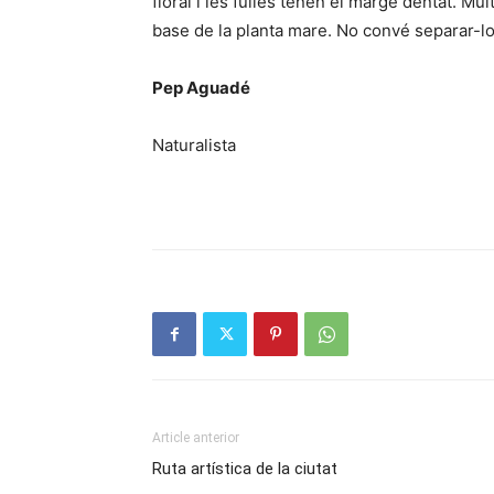
floral i les fulles tenen el marge dentat. Mul
base de la planta mare. No convé separar-lo
Pep Aguadé
Naturalista
Article anterior
Ruta artística de la ciutat