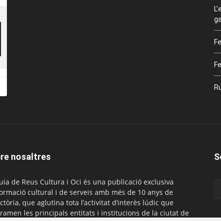
L’
ga
Fe
Fe
Ru
re nosaltres
S
uia de Reus Cultura i Oci és una publicació exclusiva
formació cultural i de serveis amb més de 10 anys de
ctòria, que aglutina tota l’activitat d’interès lúdic que
ramen les principals entitats i institucions de la ciutat de