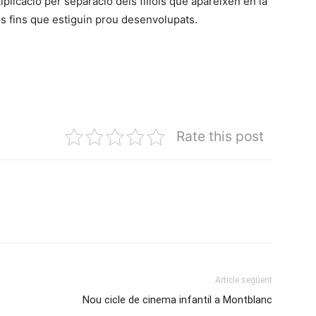
tiplicació per separació dels fillols que apareixen en la
s fins que estiguin prou desenvolupats.
Rate this post
Article següent
Nou cicle de cinema infantil a Montblanc