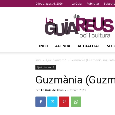
Dijous, agost 6, 2026
La Guia
Publicitat
Subscri
La
Guia
De
Reus
INICI
AGENDA
ACTUALITAT
SEC
Inici
Què plantem?
Guzmània (Guzmania lingulata
Què plantem?
Guzmània (Guzma
Per
La Guia de Reus
-
6 febrer, 2023