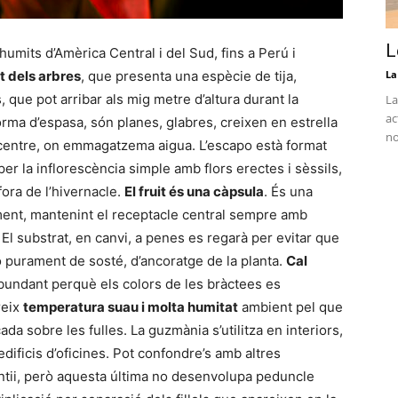
L
humits d’Amèrica Central i del Sud, fins a Perú i
t dels arbres
, que presenta una espècie de tija,
La
 que pot arribar als mig metre d’altura durant la
La
ac
forma d’espasa, són planes, glabres, creixen en estrella
no
l centre, on emmagatzema aigua. L’escapo està format
per la inflorescència simple amb flors erectes i sèssils,
fora de l’hivernacle.
El fruit és una càpsula
. És una
ament, mantenint el receptacle central sempre amb
. El substrat, en canvi, a penes es regarà per evitar que
ó purament de sosté, d’ancoratge de la planta.
Cal
 abundant perquè els colors de les bràctees es
reix
temperatura suau i molta humitat
ambient pel que
ada sobre les fulles. La guzmània s’utilitza en interiors,
dificis d’oficines. Pot confondre’s amb altres
tii, però aquesta última no desenvolupa peduncle