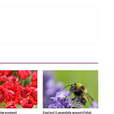
Pelargonium)
Espígol (Lavandula angustifolia)