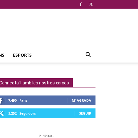
NS
ESPORTS
Connecta't amb les nostres xarxes
7,490
Fans
M' AGRADA
3,252
Seguidors
SEGUIR
-Publicitat-