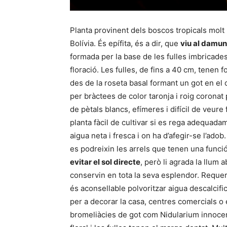
Planta provinent dels boscos tropicals molt 
Bolívia. És epífita, és a dir, que
viu al damun
formada per la base de les fulles imbricades,
floració. Les fulles, de fins a 40 cm, tenen 
des de la roseta basal formant un got en e
per bràctees de color taronja i roig coronat 
de pètals blancs, efímeres i difícil de veure 
planta fàcil de cultivar si es rega adequad
aigua neta i fresca i on ha d’afegir-se l’adob
es podreixin les arrels que tenen una funci
evitar el sol directe
, però li agrada la llum
conservin en tota la seva esplendor. Reque
és aconsellable polvoritzar aigua descalcific
per a decorar la casa, centres comercials o e
bromeliàcies de got com Nidularium innocen