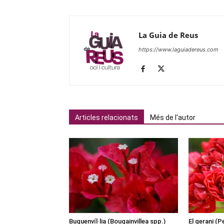
La Guia de Reus
https://www.laguiadereus.com
Articles relacionats
Més de l'autor
Buguenvíl·lia (Bougainvillea spp.)
El gerani (