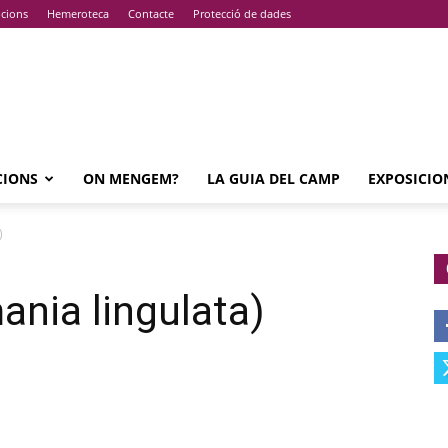
pcions
Hemeroteca
Contacte
Protecció de dades
CIONS
ON MENGEM?
LA GUIA DEL CAMP
EXPOSICIO
)
nia lingulata)