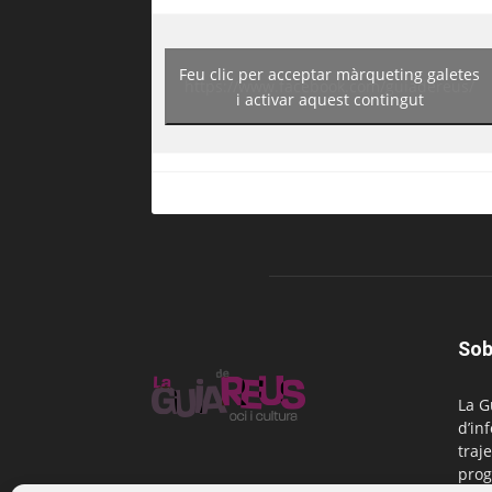
Feu clic per acceptar màrqueting galetes
https://www.facebook.com/guiadereus/
i activar aquest contingut
Sob
La G
d’in
traje
prog