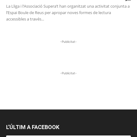
La Lliga i l’Associació Supera’t han organitzat una activitat conjunta a
l’Espai Boule de Reus per apropar noves formes de lectura
accessibles a través...
-Publicitat-
-Publicitat-
L’ÚLTIM A FACEBOOK