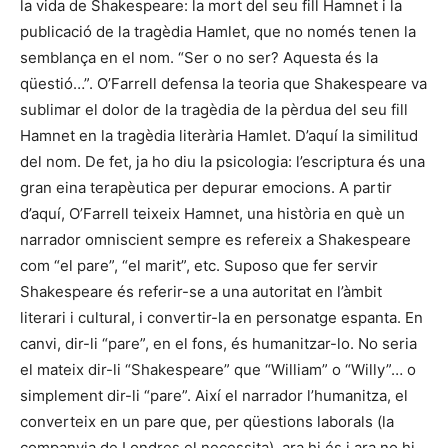
la vida de Shakespeare: la mort del seu fill Hamnet i la
publicació de la tragèdia Hamlet, que no només tenen la
semblança en el nom. “Ser o no ser? Aquesta és la
qüestió…”. O’Farrell defensa la teoria que Shakespeare va
sublimar el dolor de la tragèdia de la pèrdua del seu fill
Hamnet en la tragèdia literària Hamlet. D’aquí la similitud
del nom. De fet, ja ho diu la psicologia: l’escriptura és una
gran eina terapèutica per depurar emocions. A partir
d’aquí, O’Farrell teixeix Hamnet, una història en què un
narrador omniscient sempre es refereix a Shakespeare
com “el pare”, “el marit”, etc. Suposo que fer servir
Shakespeare és referir-se a una autoritat en l’àmbit
literari i cultural, i convertir-la en personatge espanta. En
canvi, dir-li “pare”, en el fons, és humanitzar-lo. No seria
el mateix dir-li “Shakespeare” que “William” o “Willy”… o
simplement dir-li “pare”. Així el narrador l’humanitza, el
converteix en un pare que, per qüestions laborals (la
companyia de Londres el necessita), ara hi és i ara no hi