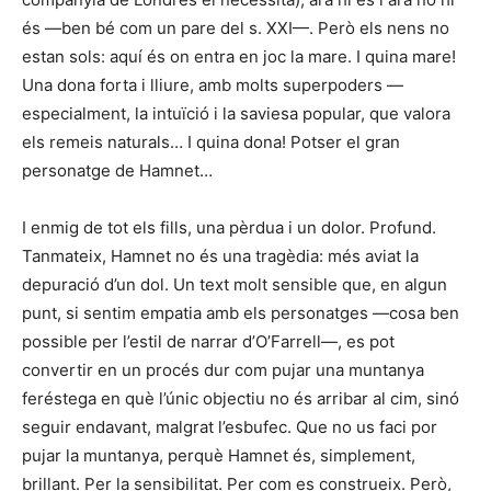
és —ben bé com un pare del s. XXI—. Però els nens no
estan sols: aquí és on entra en joc la mare. I quina mare!
Una dona forta i lliure, amb molts superpoders —
especialment, la intuïció i la saviesa popular, que valora
els remeis naturals… I quina dona! Potser el gran
personatge de Hamnet…
I enmig de tot els fills, una pèrdua i un dolor. Profund.
Tanmateix, Hamnet no és una tragèdia: més aviat la
depuració d’un dol. Un text molt sensible que, en algun
punt, si sentim empatia amb els personatges —cosa ben
possible per l’estil de narrar d’O’Farrell—, es pot
convertir en un procés dur com pujar una muntanya
feréstega en què l’únic objectiu no és arribar al cim, sinó
seguir endavant, malgrat l’esbufec. Que no us faci por
pujar la muntanya, perquè Hamnet és, simplement,
brillant. Per la sensibilitat. Per com es construeix. Però,