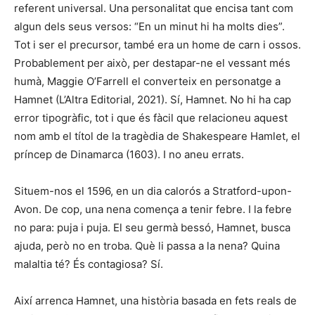
referent universal. Una personalitat que encisa tant com
algun dels seus versos: “En un minut hi ha molts dies”.
Tot i ser el precursor, també era un home de carn i ossos.
Probablement per això, per destapar-ne el vessant més
humà, Maggie O’Farrell el converteix en personatge a
Hamnet (L’Altra Editorial, 2021). Sí, Hamnet. No hi ha cap
error tipogràfic, tot i que és fàcil que relacioneu aquest
nom amb el títol de la tragèdia de Shakespeare Hamlet, el
príncep de Dinamarca (1603). I no aneu errats.
Situem-nos el 1596, en un dia calorós a Stratford-upon-
Avon. De cop, una nena comença a tenir febre. I la febre
no para: puja i puja. El seu germà bessó, Hamnet, busca
ajuda, però no en troba. Què li passa a la nena? Quina
malaltia té? És contagiosa? Sí.
Així arrenca Hamnet, una història basada en fets reals de