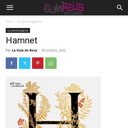
Inici
La prestatgeria
La prestatgeria
Hamnet
Per
La Guia de Reus
-
28 octubre, 2022