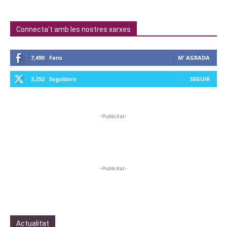
Connecta't amb les nostres xarxes
7,490
Fans
M' AGRADA
3,252
Seguidors
SEGUIR
-Publicitat-
-Publicitat-
Actualitat