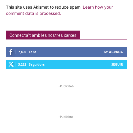
This site uses Akismet to reduce spam.
Learn how your
comment data is processed.
Connecta't amb les nostres xarxes
7,490
Fans
M' AGRADA
3,252
Seguidors
SEGUIR
-Publicitat-
-Publicitat-