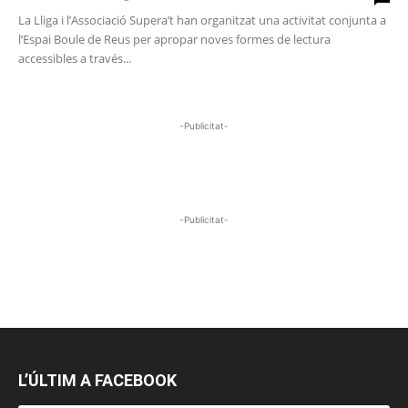
La Lliga i l’Associació Supera’t han organitzat una activitat conjunta a
l’Espai Boule de Reus per apropar noves formes de lectura
accessibles a través...
-Publicitat-
-Publicitat-
L’ÚLTIM A FACEBOOK