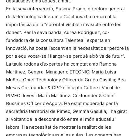
destacades dins aquest àmbit.
En la seva intervenció, Susana Prado, directora general
de la tecnològica Inetum a Catalunya ha remarcat la
importància de la “sororitat visible i invisible entre les
dones”. Per la seva banda, Àurea Rodríguez, co-
fundadora de la consultora Talentea i experta en
innovació, ha posat l’accent en la necessitat de “perdre la
por a equivocar-se i llançar-se perquè això va de futur”.
La taula rodona d’expertes ha comptat amb Ramona
Martínez, General Manager d’ETECNIC; Maria Luisa
Muñoz. Chief Technology Officer de Grupo Castilla; Bea
Mesas Co-founder & CPO d’Incapto Coffee i Vocal de
PIMEC Joves i Maria Martínez. Co-founder & Chief
Bussines Officer d’eAgora. Ha estat moderada per la
secretària territorial de Pimec, Gemma Gasulla, i ha girat
al voltant de la desconnexió entre el món educatiu i
laboral i la necessitat de mostrar la realitat de les
empreses tecnològiques a les aules. Les ponents han