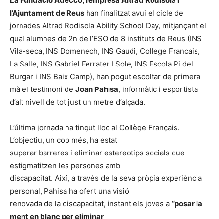
La Fundació Adecco, l’empresa Altrad Rodisola i
l’Ajuntament de Reus
han finalitzat avui el cicle de
jornades Altrad Rodisola Ability School Day, mitjançant el
qual alumnes de 2n de l’ESO de 8 instituts de Reus (INS
Vila-seca, INS Domenech, INS Gaudi, College Francais,
La Salle, INS Gabriel Ferrater I Sole, INS Escola Pi del
Burgar i INS Baix Camp), han pogut escoltar de primera
mà el testimoni de
Joan Pahisa
, informàtic i esportista
d’alt nivell de tot just un metre d’alçada.
L’última jornada ha tingut lloc al Collège Français.
L’objectiu, un cop més, ha estat
superar barreres i eliminar estereotips socials que
estigmatitzen les persones amb
discapacitat. Així, a través de la seva pròpia experiència
personal, Pahisa ha ofert una visió
renovada de la discapacitat, instant els joves a
“posar la
ment en blanc per eliminar