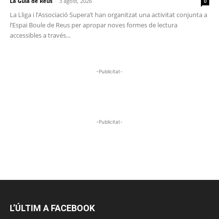
La Guia de Reus
-
3 agost, 2026
0
La Lliga i l’Associació Supera’t han organitzat una activitat conjunta a
l’Espai Boule de Reus per apropar noves formes de lectura
accessibles a través...
-Publicitat-
-Publicitat-
L’ÚLTIM A FACEBOOK