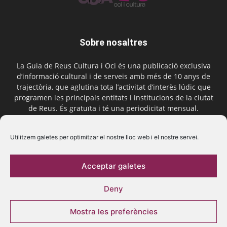
Sobre nosaltres
La Guia de Reus Cultura i Oci és una publicació exclusiva
d’informació cultural i de serveis amb més de 10 anys de
trajectòria, que aglutina tota l’activitat d’interès lúdic que
programen les principals entitats i institucions de la ciutat
de Reus. És gratuïta i té una periodicitat mensual.
Contactar-nos:
comercial@laguiadereus.com
Utilitzem galetes per optimitzar el nostre lloc web i el nostre servei.
Acceptar galetes
Segueix-nos
Deny
Mostra les preferències