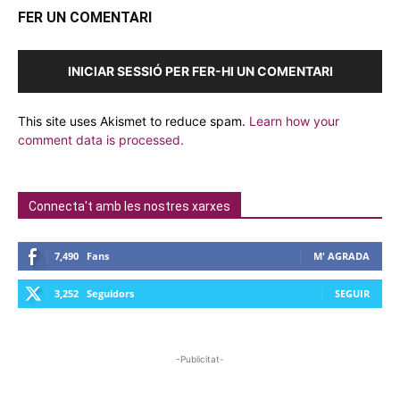
FER UN COMENTARI
INICIAR SESSIÓ PER FER-HI UN COMENTARI
This site uses Akismet to reduce spam.
Learn how your
comment data is processed.
Connecta't amb les nostres xarxes
7,490
Fans
M' AGRADA
3,252
Seguidors
SEGUIR
-Publicitat-