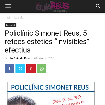
Inici
La salut
La salut
Policlínic Simonet Reus, 5
retocs estètics “invisibles” i
efectius
Per
La Guia de Reus
-
28 octubre, 2016