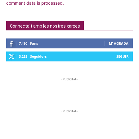
comment data is processed.
Connecta't amb les nostres xarxes
7,490
Fans
M' AGRADA
3,252
Seguidors
SEGUIR
-Publicitat-
-Publicitat-