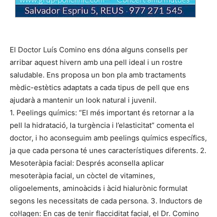
El Doctor Luís Comino ens dóna alguns consells per
arribar aquest hivern amb una pell ideal i un rostre
saludable. Ens proposa un bon pla amb tractaments
mèdic-estètics adaptats a cada tipus de pell que ens
ajudarà a mantenir un look natural i juvenil.
1. Peelings químics: “El més important és retornar a la
pell la hidratació, la turgència i l’elasticitat” comenta el
doctor, i ho aconseguim amb peelings químics específics,
ja que cada persona té unes característiques diferents. 2.
Mesoteràpia facial: Després aconsella aplicar
mesoteràpia facial, un còctel de vitamines,
oligoelements, aminoàcids i àcid hialurònic formulat
segons les necessitats de cada persona. 3. Inductors de
col·lagen: En cas de tenir flacciditat facial, el Dr. Comino