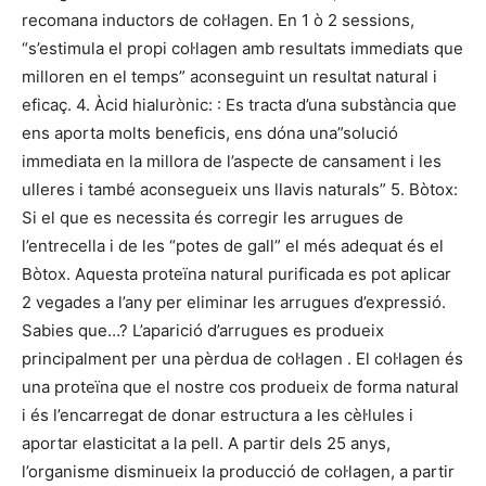
recomana inductors de col·lagen. En 1 ò 2 sessions,
“s’estimula el propi col·lagen amb resultats immediats que
milloren en el temps” aconseguint un resultat natural i
eficaç. 4. Àcid hialurònic: : Es tracta d’una substància que
ens aporta molts beneficis, ens dóna una”solució
immediata en la millora de l’aspecte de cansament i les
ulleres i també aconsegueix uns llavis naturals” 5. Bòtox:
Si el que es necessita és corregir les arrugues de
l’entrecella i de les “potes de gall” el més adequat és el
Bòtox. Aquesta proteïna natural purificada es pot aplicar
2 vegades a l’any per eliminar les arrugues d’expressió.
Sabies que…? L’aparició d’arrugues es produeix
principalment per una pèrdua de col·lagen . El col·lagen és
una proteïna que el nostre cos produeix de forma natural
i és l’encarregat de donar estructura a les cèl·lules i
aportar elasticitat a la pell. A partir dels 25 anys,
l’organisme disminueix la producció de col·lagen, a partir