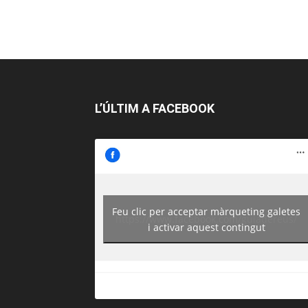
L’ÚLTIM A FACEBOOK
Feu clic per acceptar màrqueting galetes
https://www.facebook.com/guiadereus/
i activar aquest contingut