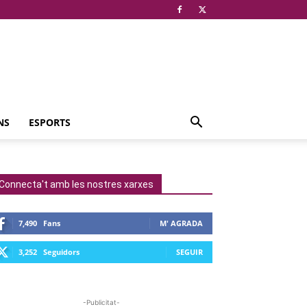
NS
ESPORTS
Connecta't amb les nostres xarxes
7,490
Fans
M' AGRADA
3,252
Seguidors
SEGUIR
-Publicitat-