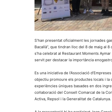
S’han presentat oficialment les jornades g
Bacallà”, que tindran lloc del 8 de maig al 8
s’ha celebrat al Restaurant Moments Aymar d
servit per destacar la importància enogastr
Es una iniciativa de l’Associació d’Empreses
objectiu promoure els productes locals i la 
experiències úniques basades en dos ingredi
col·laboració del Consell Comarcal de la C
Activa, Repsol i la Generalitat de Catalunya.
A la presentació hi ha participat Joan Cane