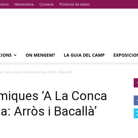
pcions
Hemeroteca
Contacte
Protecció de dades
CIONS
ON MENGEM?
LA GUIA DEL CAMP
EXPOSICIO
a Conca Som Gastronomia: Arròs i Bacallà’
miques ‘A La Conca
 Arròs i Bacallà’