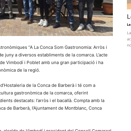
L
La
La
ac
no
astronòmiques “A La Conca Som Gastronomia: Arròs i
 de juny a diversos establiments de la comarca. L’acte
e Vimbodí i Poblet amb una gran participació i ha
onòmica de la regió.
 d’Hostaleria de la Conca de Barberà i té com a
cultura gastronòmica de la comarca, oferint
ents destacats: l’arròs i el bacallà. Compta amb la
onca de Barberà, l’Ajuntament de Montblanc, Conca
la, alcalde de Vimbodí i president del Consell Comarcal