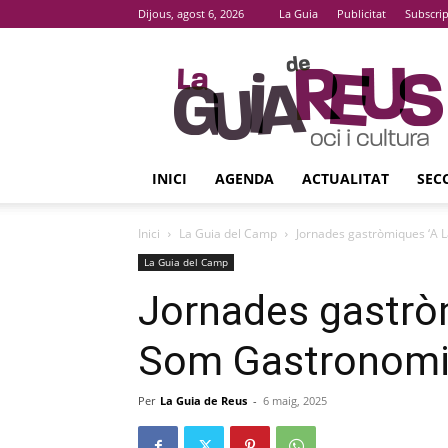
Dijous, agost 6, 2026
La Guia
Publicitat
Subscri
La
Guia
De
Reus
INICI
AGENDA
ACTUALITAT
SEC
Inici
La Guia del Camp
Jornades gastròmiques ‘A L
La Guia del Camp
Jornades gastrò
Som Gastronomia:
Per
La Guia de Reus
-
6 maig, 2025