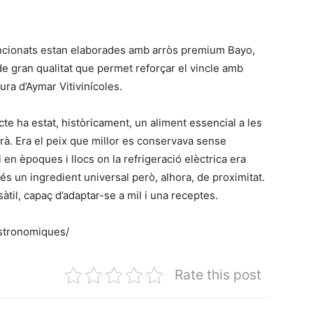
encionats estan elaborades amb arròs premium Bayo,
de gran qualitat que permet reforçar el vincle amb
ura d’Aymar Vitivinícoles.
cte ha estat, històricament, un aliment essencial a les
à. Era el peix que millor es conservava sense
l en èpoques i llocs on la refrigeració elèctrica era
 és un ingredient universal però, alhora, de proximitat.
sàtil, capaç d’adaptar-se a mil i una receptes.
astronomiques/
Rate this post