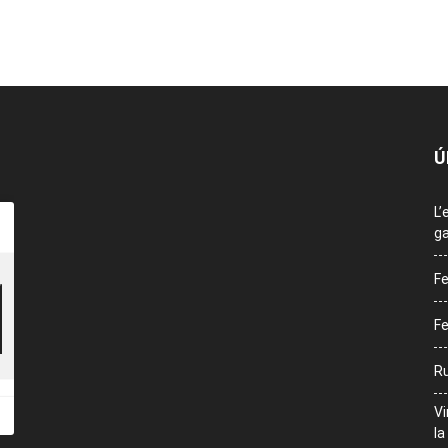
Ú
L’
ga
Fe
Fe
Ru
Vi
la