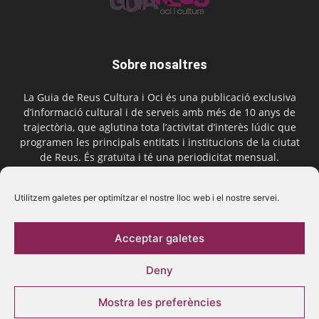
Sobre nosaltres
La Guia de Reus Cultura i Oci és una publicació exclusiva
d’informació cultural i de serveis amb més de 10 anys de
trajectòria, que aglutina tota l’activitat d’interès lúdic que
programen les principals entitats i institucions de la ciutat
de Reus. És gratuïta i té una periodicitat mensual.
Contactar-nos:
comercial@laguiadereus.com
Utilitzem galetes per optimitzar el nostre lloc web i el nostre servei.
Acceptar galetes
Segueix-nos
Deny
Mostra les preferències