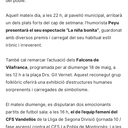
del poble.
Aquell mateix dia, a les 22 h, al pavelló municipal, arribarà
un dels plats forts del cap de setmana: l’humorista
Peyu
presentarà el seu espectacle “La niña bonita”
, guardonat
amb diversos premis i carregat del seu habitual estil
irònic i irreverent.
També cal remarcar l’actuació dels
Falcons de
Vilafranca
, programada per al diumenge 18 de maig, a
les 12 h a la plaça Drs. Gil Vernet. Aquest reconegut grup
folklòric oferirà una exhibició d’estructures humanes
sorprenents i carregades de simbolisme.
El mateix diumenge, es disputaran dos emocionants
partits de futbol sala: a les 16 h,
el de l’equip femení del
CFS Vandellòs
de la Lliga de Segona Divisió (jornada 10 /
fase ascens) contra el CFS La Pobla de Montornès; i a les