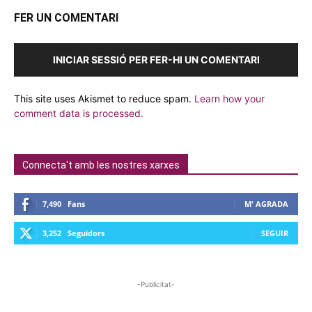
FER UN COMENTARI
INICIAR SESSIÓ PER FER-HI UN COMENTARI
This site uses Akismet to reduce spam.
Learn how your
comment data is processed.
Connecta't amb les nostres xarxes
7,490
Fans
M' AGRADA
3,252
Seguidors
SEGUIR
-Publicitat-