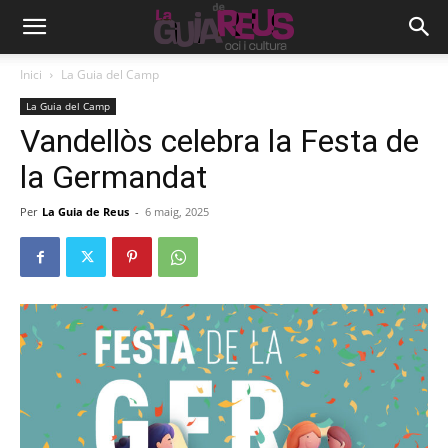
Inici
La Guia del Camp
La Guia del Camp
Vandellòs celebra la Festa de
la Germandat
Per
La Guia de Reus
-
6 maig, 2025