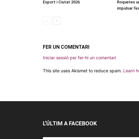
Esport i Ciutat 2026
Roquetes u
impulsar l’
FER UN COMENTARI
Iniciar sessió per fer-hi un comentari
This site uses Akismet to reduce spam.
Learn h
L’ÚLTIM A FACEBOOK