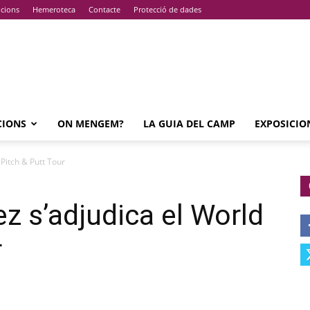
pcions
Hemeroteca
Contacte
Protecció de dades
CIONS
ON MENGEM?
LA GUIA DEL CAMP
EXPOSICIO
 Pitch & Putt Tour
z s’adjudica el World
r