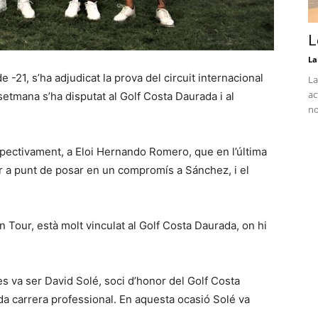
L
La
-21, s’ha adjudicat la prova del circuit internacional
La
ac
etmana s’ha disputat al Golf Costa Daurada i al
no
spectivament, a Eloi Hernando Romero, que en l’última
r a punt de posar en un compromís a Sánchez, i el
Tour, està molt vinculat al Golf Costa Daurada, on hi
tres va ser David Solé, soci d’honor del Golf Costa
da carrera professional. En aquesta ocasió Solé va