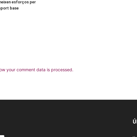
neixen esforços per
esport base
ow your comment data is processed.
Ú