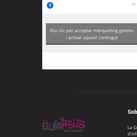
Feu clic per acceptar màrqueting galetes
https://www.facebook.com/guiadereus/
i activar aquest contingut
Sob
La G
d’in