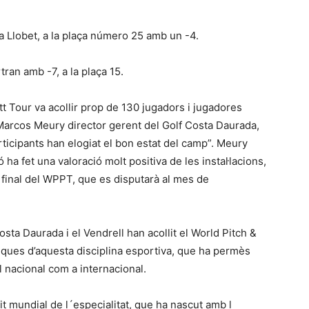
ia Llobet, a la plaça número 25 amb un -4.
rtran amb -7, a la plaça 15.
tt Tour va acollir prop de 130 jugadors i jugadores
arcos Meury director gerent del Golf Costa Daurada,
articipants han elogiat el bon estat del camp”. Meury
 ha fet una valoració molt positiva de les instal·lacions,
a final del WPPT, que es disputarà al mes de
Costa Daurada i el Vendrell han acollit el World Pitch &
ques d’aquesta disciplina esportiva, que ha permès
l nacional com a internacional.
it mundial de l´especialitat, que ha nascut amb l