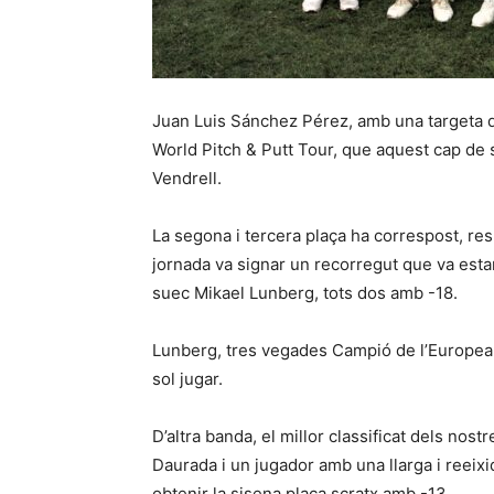
Juan Luis Sánchez Pérez, amb una targeta de 
World Pitch & Putt Tour, que aquest cap de s
Vendrell.
La segona i tercera plaça ha correspost, re
jornada va signar un recorregut que va esta
suec Mikael Lunberg, tots dos amb -18.
Lunberg, tres vegades Campió de l’European 
sol jugar.
D’altra banda, el millor classificat dels nos
Daurada i un jugador amb una llarga i reeixi
obtenir la sisena plaça scratx amb -13.