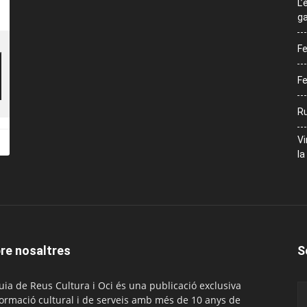
L’
ga
Fe
Fe
Ru
Vi
la
re nosaltres
S
uia de Reus Cultura i Oci és una publicació exclusiva
formació cultural i de serveis amb més de 10 anys de