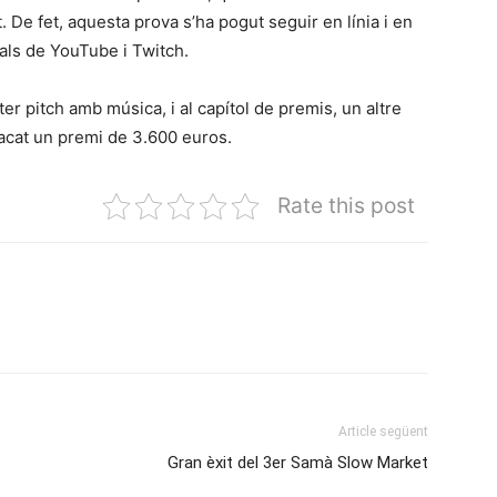
 De fet, aquesta prova s’ha pogut seguir en línia i en
nals de YouTube i Twitch.
er pitch amb música, i al capítol de premis, un altre
xacat un premi de 3.600 euros.
Rate this post
Article següent
Gran èxit del 3er Samà Slow Market