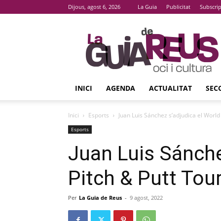
Dijous, agost 6, 2026
La Guia
Publicitat
Subscri
La
Guia
De
Reus
INICI
AGENDA
ACTUALITAT
SEC
Inici
Esports
Juan Luis Sánchez s’adjudica el World
Esports
Juan Luis Sánche
Pitch & Putt Tou
Per
La Guia de Reus
-
9 agost, 2022