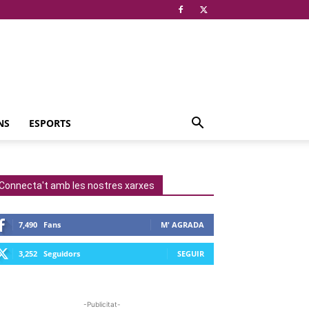
NS
ESPORTS
Connecta't amb les nostres xarxes
7,490
Fans
M' AGRADA
3,252
Seguidors
SEGUIR
-Publicitat-