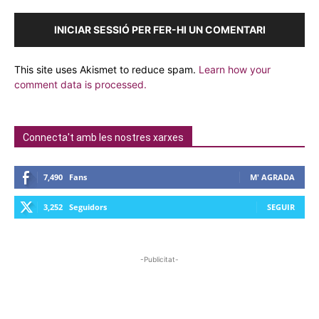
INICIAR SESSIÓ PER FER-HI UN COMENTARI
This site uses Akismet to reduce spam.
Learn how your
comment data is processed.
Connecta't amb les nostres xarxes
7,490
Fans
M' AGRADA
3,252
Seguidors
SEGUIR
-Publicitat-