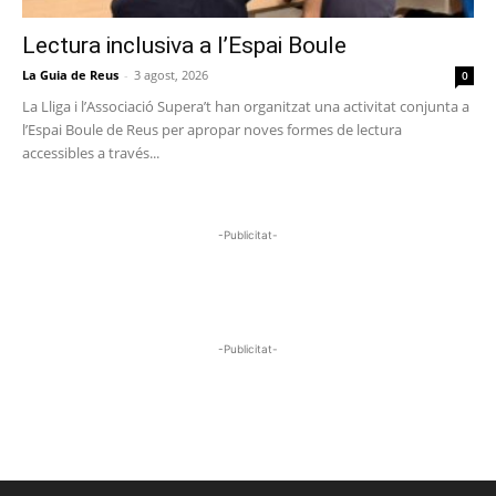
Lectura inclusiva a l’Espai Boule
La Guia de Reus
-
3 agost, 2026
0
La Lliga i l’Associació Supera’t han organitzat una activitat conjunta a
l’Espai Boule de Reus per apropar noves formes de lectura
accessibles a través...
-Publicitat-
-Publicitat-