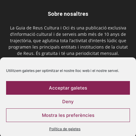
Sobre nosaltres
La Guia de Reus Cultura i Oci és una publicació exclusiva
d’informació cultural i de serveis amb més de 10 anys de
trajectòria, que aglutina tota l’activitat d’interès lúdic que
programen les principals entitats i institucions de la ciutat
de Reus. És gratuïta i té una periodicitat mensual.
Contactar-nos:
comercial@laguiadereus.com
Utilitzem galetes per optimitzar el nostre lloc web i el nostre servei.
Acceptar galetes
Segueix-nos
Deny
Mostra les preferències
Política de galetes
© 2016 La Guia de Reus | Creada per Be Marketing