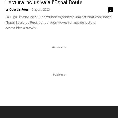
Lectura inclusiva a l’Espai Boule
La Guia de Reus
-
3 agost, 2026
0
La Lliga i l’Associació Supera’t han organitzat una activitat conjunta a
l’Espai Boule de Reus per apropar noves formes de lectura
accessibles a través...
-Publicitat-
-Publicitat-