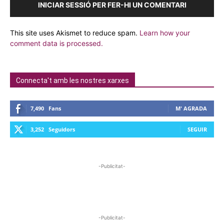
INICIAR SESSIÓ PER FER-HI UN COMENTARI
This site uses Akismet to reduce spam.
Learn how your
comment data is processed.
Connecta't amb les nostres xarxes
7,490
Fans
M' AGRADA
3,252
Seguidors
SEGUIR
-Publicitat-
-Publicitat-