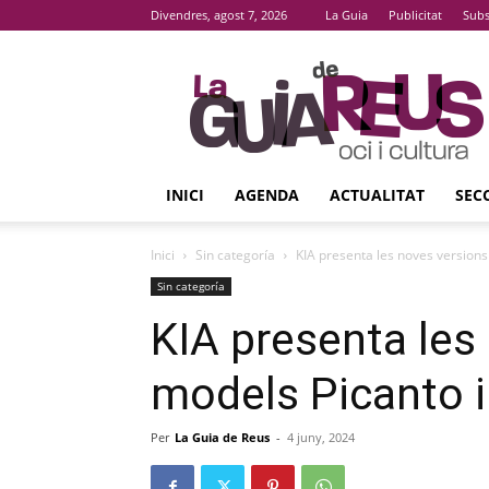
Divendres, agost 7, 2026
La Guia
Publicitat
Subs
La
Guia
De
Reus
INICI
AGENDA
ACTUALITAT
SEC
Inici
Sin categoría
KIA presenta les noves versions
Sin categoría
KIA presenta les
models Picanto i
Per
La Guia de Reus
-
4 juny, 2024