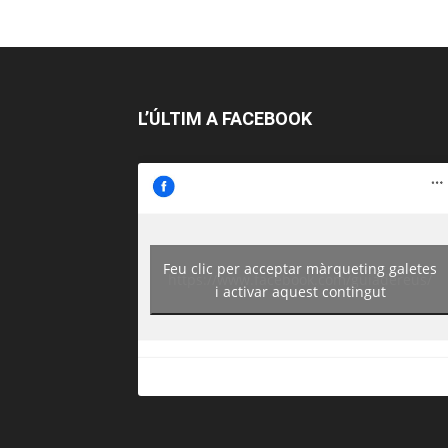
L’ÚLTIM A FACEBOOK
Feu clic per acceptar màrqueting galetes
https://www.facebook.com/guiadereus/
i activar aquest contingut