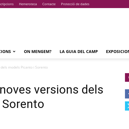
cripcions
Hemeroteca
Contacte
Protecció de dades
CIONS
ON MENGEM?
LA GUIA DEL CAMP
EXPOSICIO
 dels models Picanto i Sorento
 noves versions dels
 Sorento