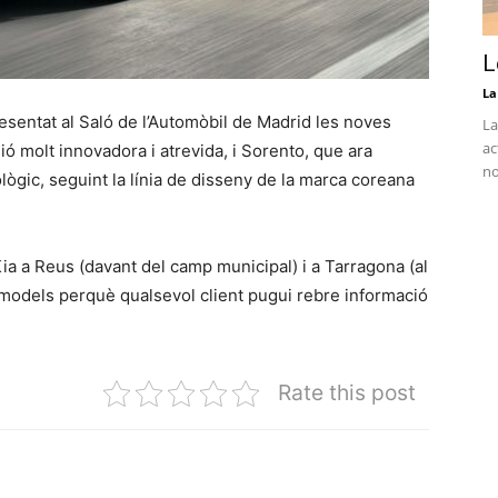
L
La
sentat al Saló de l’Automòbil de Madrid les noves
La
ac
ó molt innovadora i atrevida, i Sorento, que ara
no
gic, seguint la línia de disseny de la marca coreana
a a Reus (davant del camp municipal) i a Tarragona (al
 models perquè qualsevol client pugui rebre informació
Rate this post