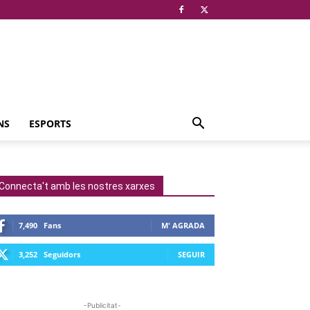
NS
ESPORTS
Connecta't amb les nostres xarxes
7,490
Fans
M' AGRADA
3,252
Seguidors
SEGUIR
-Publicitat-