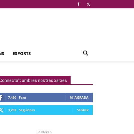
NS
ESPORTS
Connecta't amb les nostres xarxes
7,490
Fans
M' AGRADA
3,252
Seguidors
SEGUIR
-Publicitat-