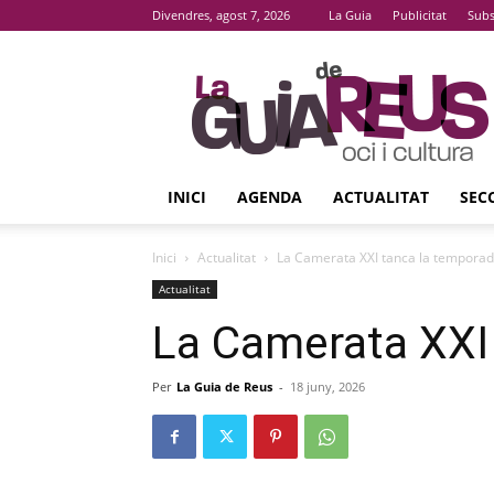
Divendres, agost 7, 2026
La Guia
Publicitat
Subs
La
Guia
De
Reus
INICI
AGENDA
ACTUALITAT
SEC
Inici
Actualitat
La Camerata XXI tanca la tempora
Actualitat
La Camerata XXI
Per
La Guia de Reus
-
18 juny, 2026