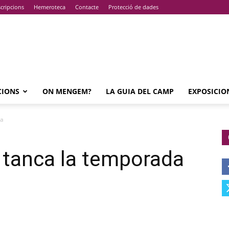
cripcions
Hemeroteca
Contacte
Protecció de dades
CIONS
ON MENGEM?
LA GUIA DEL CAMP
EXPOSICIO
da
 tanca la temporada