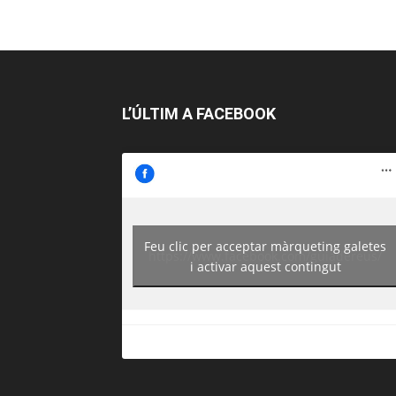
L’ÚLTIM A FACEBOOK
Feu clic per acceptar màrqueting galetes
https://www.facebook.com/guiadereus/
i activar aquest contingut