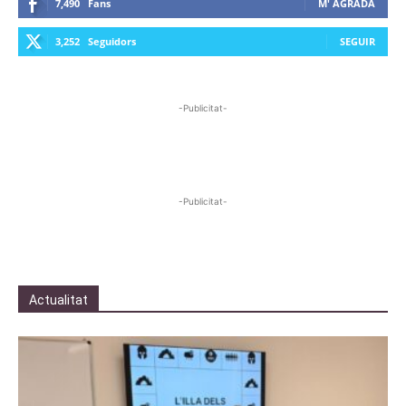
7,490
Fans
M' AGRADA
3,252
Seguidors
SEGUIR
-Publicitat-
-Publicitat-
Actualitat