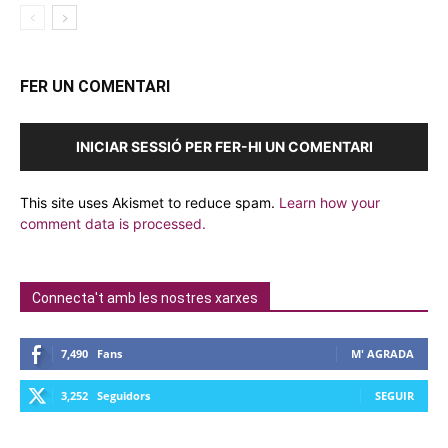
FER UN COMENTARI
INICIAR SESSIÓ PER FER-HI UN COMENTARI
This site uses Akismet to reduce spam.
Learn how your
comment data is processed.
Connecta't amb les nostres xarxes
7,490
Fans
M' AGRADA
3,252
Seguidors
SEGUIR