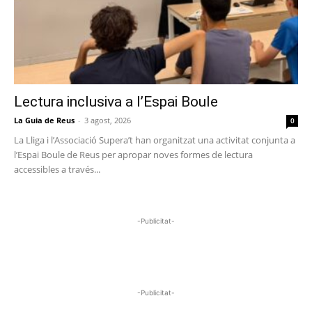
Lectura inclusiva a l’Espai Boule
La Guia de Reus
-
3 agost, 2026
0
La Lliga i l’Associació Supera’t han organitzat una activitat conjunta a
l’Espai Boule de Reus per apropar noves formes de lectura
accessibles a través...
-Publicitat-
-Publicitat-