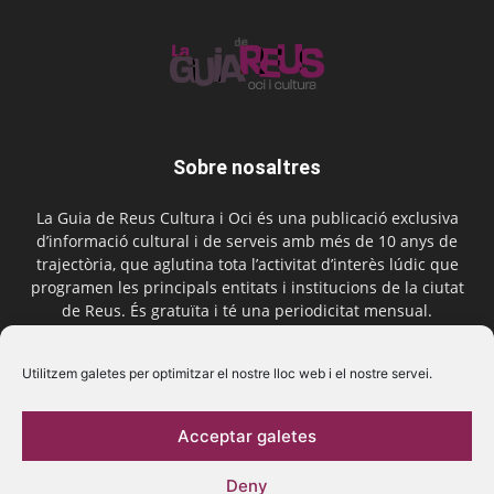
Sobre nosaltres
La Guia de Reus Cultura i Oci és una publicació exclusiva
d’informació cultural i de serveis amb més de 10 anys de
trajectòria, que aglutina tota l’activitat d’interès lúdic que
programen les principals entitats i institucions de la ciutat
de Reus. És gratuïta i té una periodicitat mensual.
Contactar-nos:
comercial@laguiadereus.com
Utilitzem galetes per optimitzar el nostre lloc web i el nostre servei.
Acceptar galetes
Segueix-nos
Deny