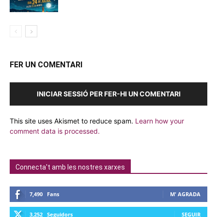
FER UN COMENTARI
INICIAR SESSIÓ PER FER-HI UN COMENTARI
This site uses Akismet to reduce spam.
Learn how your
comment data is processed.
Connecta't amb les nostres xarxes
7,490
Fans
M' AGRADA
3,252
Seguidors
SEGUIR