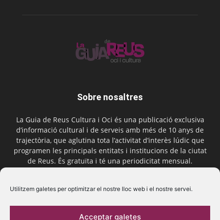
Sobre nosaltres
La Guia de Reus Cultura i Oci és una publicació exclusiva
d’informació cultural i de serveis amb més de 10 anys de
trajectòria, que aglutina tota l’activitat d’interès lúdic que
programen les principals entitats i institucions de la ciutat
de Reus. És gratuïta i té una periodicitat mensual.
Contactar-nos:
comercial@laguiadereus.com
Utilitzem galetes per optimitzar el nostre lloc web i el nostre servei.
Acceptar galetes
Segueix-nos