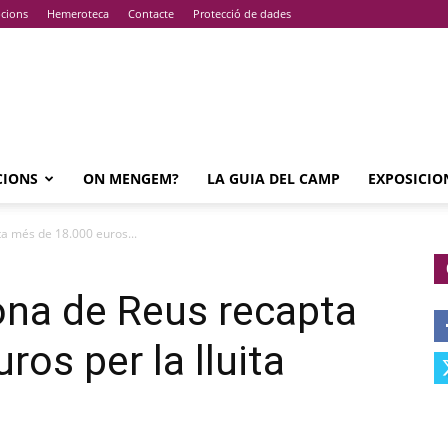
pcions
Hemeroteca
Contacte
Protecció de dades
CIONS
ON MENGEM?
LA GUIA DEL CAMP
EXPOSICIO
a més de 18.000 euros...
ona de Reus recapta
os per la lluita