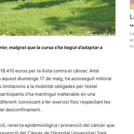
L
La
La
ac
no
erior, malgrat que la cursa s’ha hagut d’adaptar a
8.410 euros per la lluita contra el càncer. Amb
ada aquest diumenge 17 de maig, ha aconseguit millorar
s limitacions a la mobilitat obligades per l’estat
es participants s’ha mantingut inalterable en una
ferent: convocant a fer exercici físic respectant les
 del desconfinament.
ació, recerca epidemiològica i prevenció del càncer que
revenció del Càncer de l’Hospital Universitari Sant