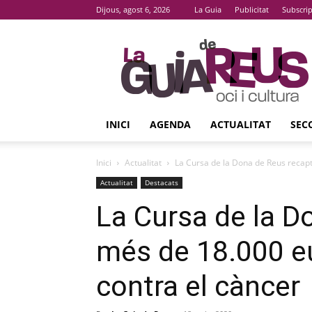
Dijous, agost 6, 2026
La Guia
Publicitat
Subscri
La
Guia
De
Reus
INICI
AGENDA
ACTUALITAT
SEC
Inici
Actualitat
La Cursa de la Dona de Reus recapt
Actualitat
Destacats
La Cursa de la D
més de 18.000 eur
contra el càncer