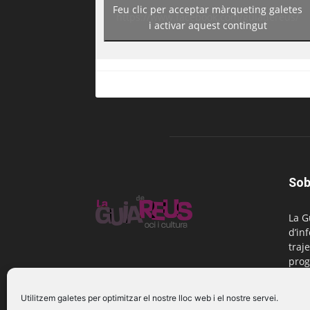
Feu clic per acceptar màrqueting galetes
https://www.facebook.com/guiadereus/
i activar aquest contingut
Sob
La G
d’in
traje
prog
Reus
Utilitzem galetes per optimitzar el nostre lloc web i el nostre servei.
Cont