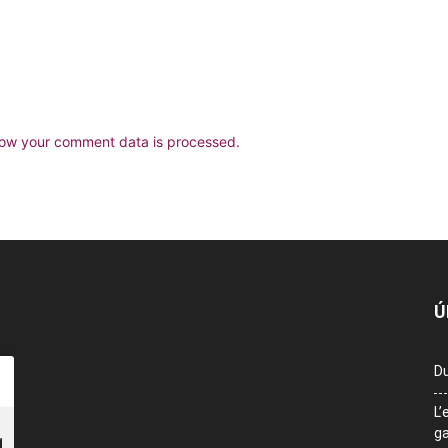
ow your comment data is processed.
Ú
Du
L’
ga