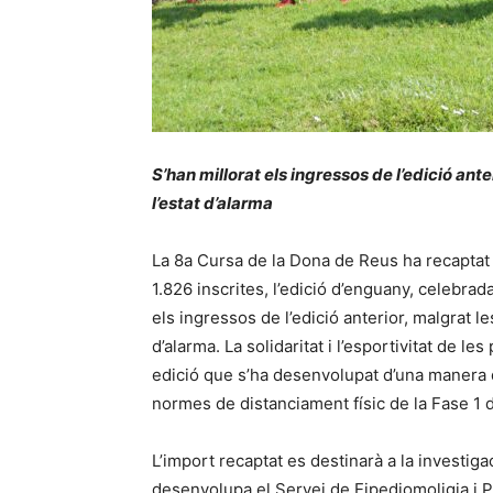
S’han millorat els ingressos de l’edició ant
l’estat d’alarma
La 8a Cursa de la Dona de Reus ha recaptat 1
1.826 inscrites, l’edició d’enguany, celebr
els ingressos de l’edició anterior, malgrat le
d’alarma. La solidaritat i l’esportivitat de l
edició que s’ha desenvolupat d’una manera di
normes de distanciament físic de la Fase 1
L’import recaptat es destinarà a la investig
desenvolupa el Servei de Eipediomoligia i P