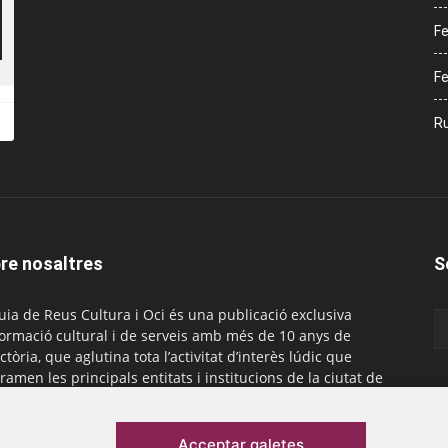
Fe
Fe
Ru
re nosaltres
S
uia de Reus Cultura i Oci és una publicació exclusiva
formació cultural i de serveis amb més de 10 anys de
ctòria, que aglutina tota l’activitat d’interès lúdic que
ramen les principals entitats i institucions de la ciutat de
. És gratuïta i té una periodicitat mensual.
actar-nos:
comercial@laguiadereus.com
Acceptar galetes