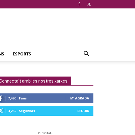
NS
ESPORTS
Connecta't amb les nostres xarxes
7,490
Fans
M' AGRADA
3,252
Seguidors
SEGUIR
-Publicitat-