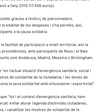
ció a l’any 2019 (17.456 euros).
sible gràcies a l’esforç de patrocinadors,
la totalitat de les despeses i s’ha permès, així,
cipants a la causa solidaria.
acilitat de participació a nivell territorial, així la
s procedències, amb participants de Reus i el Baix
s punts com Andalusia, Madrid, Messina o Birmingham.
 “en l’actual situació d’emergència sanitària, social i
es de solidaritat de la ciutadania; i les dones de
va la seva solidaritat amb entusiasme i esportivitat”.
que “tot i el context d’emergència sanitària, hem
at: evitar aturar l’agenda d’activitats ciutadanes,
va, i canalitzar les mostres de solidaritat de la