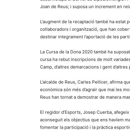
Joan de Reus; i suposa un increment en rela
L’augment de la recaptació també ha estat po
col·laboradors i organització, que han cobert 
destinar integrament l’aportació de les parti
La Cursa de la Dona 2020 també ha suposat la f
cursa ha rebut inscripcions de molt variade
Camp, d’altres demarcacions i gent d’altre
L’alcalde de Reus, Carles Pellicer, afirma que
econòmica són més d’agrair que mai les mostr
Reus han tornat a demostrar de manera massi
El regidor d’Esports, Josep Cuerba, afegeix 
aconseguit els objectius que ens havíem marc
fomentar la participació i la pràctica esporti