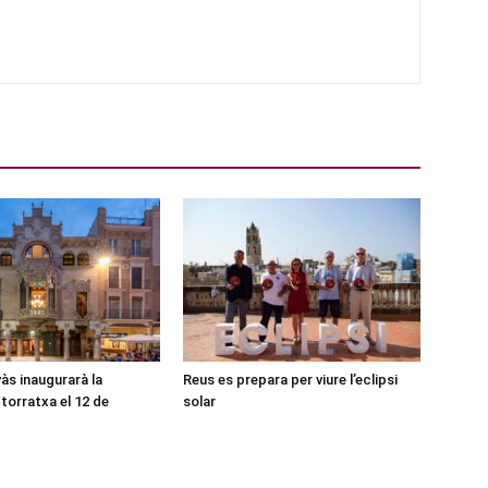
às inaugurarà la
Reus es prepara per viure l’eclipsi
torratxa el 12 de
solar