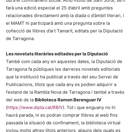
dura el confinament social. Amb motiu de Sant Jordi, se’n
farà una edició especial el 25 d’abril amb preguntes
relacionades directament amb la diada o d’àmbit literari, i
el MAMT hi participarà amb una pregunta sobre la
col·lecció de llibres d’art Tamarit, editats per la Diputació
de Tarragona.
Les novetats literàries editades per la Diputació
També com cada any en aquestes dates, la Diputació de
Tarragona fa públiques les darreres novetats editorials
que la institució ha publicat a través del seu Servei de
Publicacions, títols que cada any es podien adquirir a
l’estand de la Rambla Nova de Tarragona i també a través
del web de la
Biblioteca Ramon Berenguer IV
(
https://www.dipta.cat/RBIV
). Tot i que enguany no hi
haurà parada, ni es podran comprar llibres al web fins
passada la situació de confinament, la biblioteca virtual
inclou molts altres títols anteriors, alguns dels quals es