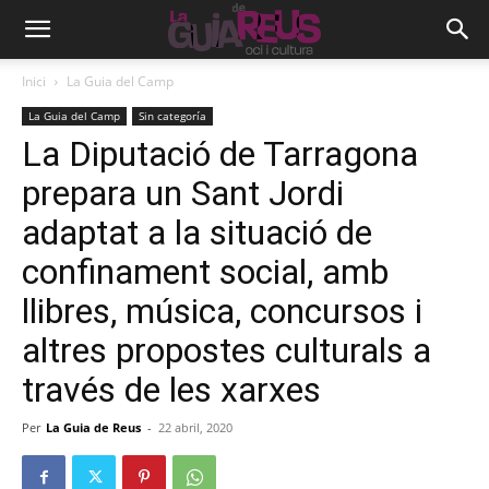
Inici
La Guia del Camp
La Guia del Camp
Sin categoría
La Diputació de Tarragona
prepara un Sant Jordi
adaptat a la situació de
confinament social, amb
llibres, música, concursos i
altres propostes culturals a
través de les xarxes
Per
La Guia de Reus
-
22 abril, 2020