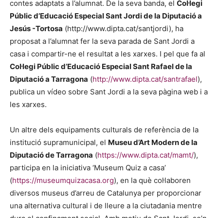
contes adaptats a l’alumnat. De la seva banda, el
Col·legi
Públic d’Educació Especial Sant Jordi de la Diputació a
Jesús -Tortosa
(http://www.dipta.cat/santjordi), ha
proposat a l’alumnat fer la seva parada de Sant Jordi a
casa i compartir-ne el resultat a les xarxes. I pel que fa al
Col·legi Públic d’Educació Especial Sant Rafael de la
Diputació a Tarragona
(
http://www.dipta.cat/santrafael
),
publica un vídeo sobre Sant Jordi a la seva pàgina web i a
les xarxes.
Un altre dels equipaments culturals de referència de la
institució supramunicipal, el
Museu d’Art Modern de la
Diputació de Tarragona
(
https://www.dipta.cat/mamt/
),
participa en la iniciativa ‘Museum Quiz a casa’
(
https://museumquizacasa.org
), en la què col·laboren
diversos museus d’arreu de Catalunya per proporcionar
una alternativa cultural i de lleure a la ciutadania mentre