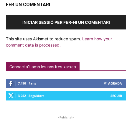
FER UN COMENTARI
INICIAR SESSIÓ PER FER-HI UN COMENTARI
This site uses Akismet to reduce spam.
Learn how your
comment data is processed.
Connecta't amb les nostres xarxes
7,490
Fans
M' AGRADA
3,252
Seguidors
SEGUIR
-Publicitat-