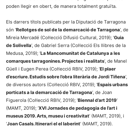
poden llegir en obert, de manera totalment gratuïta.
Els darrers títols publicats per la Diputació de Tarragona
són ‘
Rellotges de sol de la demarcació de Tarragona
‘, de
Mireia Mercadé (Col·lecció Difusió Cultural, 2019); ‘
Guia
de Solivella
‘, de Gabriel Serra (Col·lecció Els llibres de la
Medusa, 2019); ‘
La Mancomunitat de Catalunya a les
comarques tarragonines. Projectes i realitats
‘, de Manel
Güell i Eugen Perea (Col·lecció RBIV, 2019); ‘
El plaer
d’escriure. Estudis sobre l’obra literària de Jordi Tiñena
‘,
de diversos autors (Col·lecció RBIV, 2019); ‘
Espais urbans
porticats a la demarcació de Tarragona
‘, de Joan
Figuerola (Col·lecció RBIV, 2019); ‘
Biennal d’art 2019
‘
(MAMT, 2019); ‘
XVI Jornades de pedagogia de l’art i
museus 2019. Arts, museu i creativitat
‘ (MAMT, 2019), i
‘
Joan Casals. Itinerari el el laberint
‘ (MAMT, 2019).