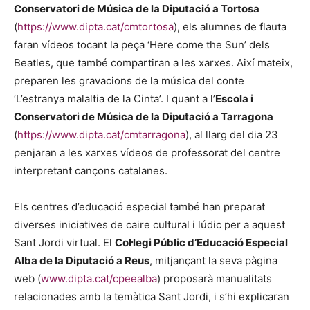
Conservatori de Música de la Diputació a Tortosa
(
https://www.dipta.cat/cmtortosa
), els alumnes de flauta
faran vídeos tocant la peça ‘Here come the Sun’ dels
Beatles, que també compartiran a les xarxes. Així mateix,
preparen les gravacions de la música del conte
‘L’estranya malaltia de la Cinta’. I quant a l’
Escola i
Conservatori de Música de la Diputació a Tarragona
(
https://www.dipta.cat/cmtarragona
), al llarg del dia 23
penjaran a les xarxes vídeos de professorat del centre
interpretant cançons catalanes.
Els centres d’educació especial també han preparat
diverses iniciatives de caire cultural i lúdic per a aquest
Sant Jordi virtual. El
Col·legi Públic d’Educació Especial
Alba de la Diputació a Reus
, mitjançant la seva pàgina
web (
www.dipta.cat/cpeealba
) proposarà manualitats
relacionades amb la temàtica Sant Jordi, i s’hi explicaran