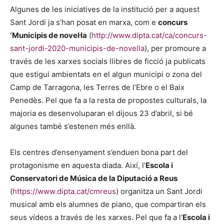
Algunes de les iniciatives de la institució per a aquest
Sant Jordi ja s’han posat en marxa, com e
concurs
‘Municipis de novel·la
(
http://www.dipta.cat/ca/concurs-
sant-jordi-2020-municipis-de-novella
), per promoure a
través de les xarxes socials llibres de ficció ja publicats
que estigui ambientats en el algun municipi o zona del
Camp de Tarragona, les Terres de l’Ebre o el Baix
Penedès. Pel que fa a la resta de propostes culturals, la
majoria es desenvoluparan el dijous 23 d’abril, si bé
algunes també s’estenen més enllà.
Els centres d’ensenyament s’enduen bona part del
protagonisme en aquesta diada. Així, l’
Escola i
Conservatori de Música de la Diputació a Reus
(
https://www.dipta.cat/cmreus
) organitza un Sant Jordi
musical amb els alumnes de piano, que compartiran els
seus vídeos a través de les xarxes. Pel que fa a l’
Escola i