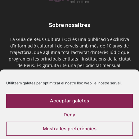
Sobre nosaltres
La Guia de Reus Cultura i Oci és una publicació exclusiva
d’informació cultural i de serveis amb més de 10 anys de
trajectòria, que aglutina tota l’activitat d’interès lúdic que
programen les principals entitats i institucions de la ciutat
de Reus. És gratuïta i té una periodicitat mensual.
Contactar-nos:
comercial@laguiadereus.com
Utilitzem galetes per optimitzar el nostre lloc web i el nostre servei.
Acceptar galetes
Segueix-nos
Deny
Mostra les preferències