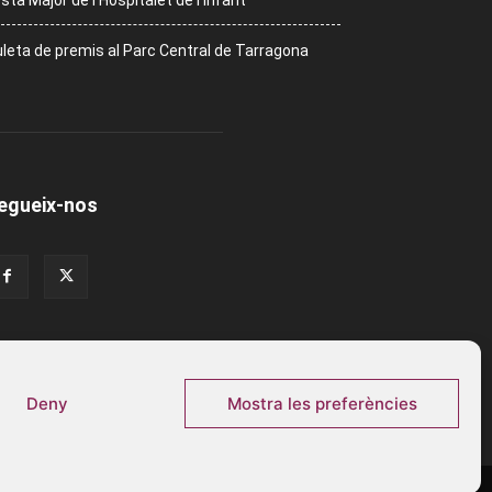
sta Major de l’Hospitalet de l’Infant
leta de premis al Parc Central de Tarragona
egueix-nos
Deny
Mostra les preferències