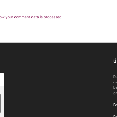
ow your comment data is processed.
Ú
Du
L’
ga
Fe