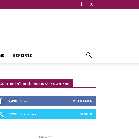
NS
ESPORTS
Connecta't amb les nostres xarxes
7,490
Fans
M' AGRADA
3,252
Seguidors
SEGUIR
-Publicitat-