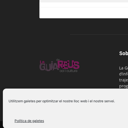
Sob
La G
d’in
traje
prog
Reus
Utilitzem galetes per optimitzar el nostre lloc web i el nostre servei.
Cont
Política de galetes
© 2016 La Guia de Reus | Creada per Be Marketing