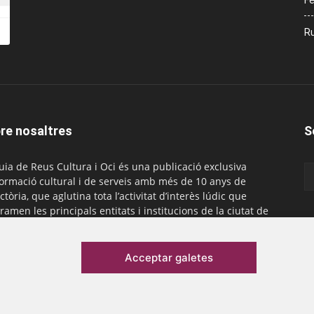
Fe
Ru
re nosaltres
S
uia de Reus Cultura i Oci és una publicació exclusiva
formació cultural i de serveis amb més de 10 anys de
ctòria, que aglutina tota l’activitat d’interès lúdic que
ramen les principals entitats i institucions de la ciutat de
. És gratuïta i té una periodicitat mensual.
actar-nos:
comercial@laguiadereus.com
Acceptar galetes