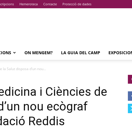
cripcions
Hemeroteca
Contacte
Protecció de dades
CIONS
ON MENGEM?
LA GUIA DEL CAMP
EXPOSICIO
e la Salut disposa d’un nou...
dicina i Ciències de
 d’un nou ecògraf
dació Reddis