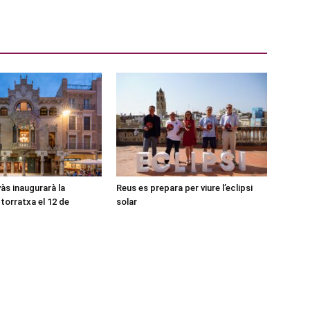
às inaugurarà la
Reus es prepara per viure l’eclipsi
torratxa el 12 de
solar