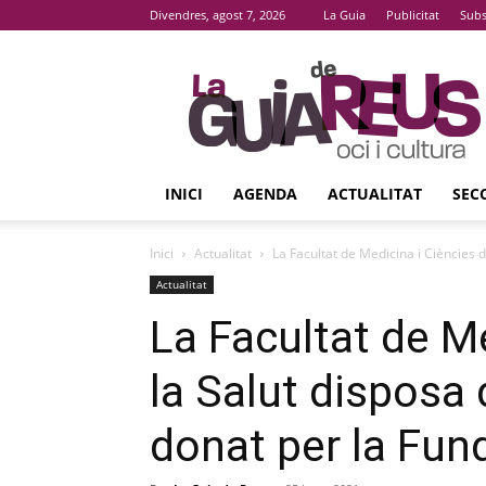
Divendres, agost 7, 2026
La Guia
Publicitat
Subs
La
Guia
De
Reus
INICI
AGENDA
ACTUALITAT
SEC
Inici
Actualitat
La Facultat de Medicina i Ciències d
Actualitat
La Facultat de Me
la Salut disposa
donat per la Fun