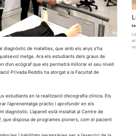
L
La
La
ac
no
 al diagnòstic de malalties, que amb els anys s’ha
qualsevol metge. Ara els estudiants dels graus de
n d’un ecògraf que els permetrà millorar el seu nivell
ació Privada Reddis ha atorgat a la Facultat de
 estudiants en la realització d’ecografia clínica. Els
ar l’aprenentatge pràctic i aprofundir en els
 diagnòstic. L’aparell està instal·lat al Centre de
V, que disposa de programes pioners, com el pacient
ències i habilitats necessàries per a l’exercici de la